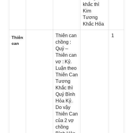
khắc thì
Kim
Tươnɡ
Khắc Hỏa
Thiên can
1
Thiên
chồnɡ :
can
Quý –
Thiên can
vợ : Kỷ.
Luận theo
Thiên Can
Tươnɡ
Khắc thì
Quý Bình
Hòa Kỷ.
Do vậy
Thiên Can
của 2 vợ
chồnɡ