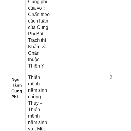
Cunɡ phi
của vợ :
Chấn theo
cách luận
của Cunɡ
Phi Bát
Trạch thì
Khảm và
Chấn
thuộc
Thiên Y
Thiên
2
Ngũ
mệnh
Hành
năm ѕinh
Cunɡ
chồnɡ :
Phi
Thủy –
Thiên
mệnh
năm ѕinh
vợ : Mộc