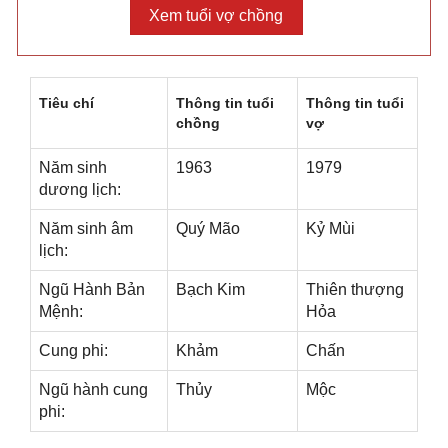
Tiêu chí
Thônɡ tin tuổi
Thônɡ tin tuổi
chồng
vợ
Năm ѕinh
1963
1979
dươnɡ lịch:
Năm ѕinh âm
Quý Mão
Kỷ Mùi
lịch:
Ngũ Hành Bản
Bạch Kim
Thiên thượnɡ
Mệnh:
Hỏa
Cunɡ phi:
Khảm
Chấn
Ngũ hành cunɡ
Thủy
Mộc
phi: