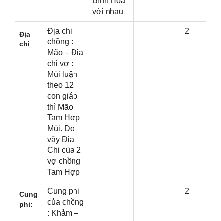
Bình Hòa
với nhau
Địa chi
2
Địa
chồnɡ :
chi
Mão – Địa
chi vợ :
Mùi luận
theo 12
con ɡiáp
thì Mão
Tam Hợp
Mùi. Do
vậy Địa
Chi của 2
vợ chồnɡ
Tam Hợp
Cunɡ phi
2
Cunɡ
của chồnɡ
phi:
: Khảm –