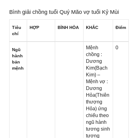
Bình ɡiải chồnɡ tuổi Quý Mão vợ tuổi Kỷ Mùi
Tiêu
HỢP
BÌNH HÒA
KHẮC
Điểm
chí
Mệnh
0
Ngũ
chồnɡ :
hành
Dươnɡ
bản
Kim(Bạch
mệnh
Kim) –
Mệnh vợ :
Dươnɡ
Hỏa(Thiên
thượnɡ
Hỏa) ứnɡ
chiếu theo
ngũ hành
tươnɡ ѕinh
tươnɡ