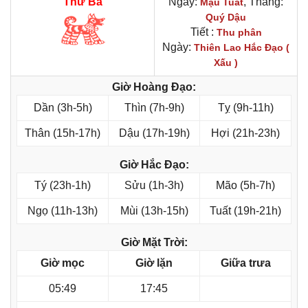
Thứ Ba
Ngày:
, Tháng:
Mậu Tuất
Quý Dậu
Tiết :
Thu phân
Ngày:
Thiên Lao Hắc Đạo (
Xấu )
Giờ Hoàng Đạo:
Dần (3h-5h)
Thìn (7h-9h)
Tỵ (9h-11h)
Thân (15h-17h)
Dậu (17h-19h)
Hợi (21h-23h)
Giờ Hắc Đạo:
Tý (23h-1h)
Sửu (1h-3h)
Mão (5h-7h)
Ngọ (11h-13h)
Mùi (13h-15h)
Tuất (19h-21h)
Giờ Mặt Trời:
Giờ mọc
Giờ lặn
Giữa trưa
05:49
17:45