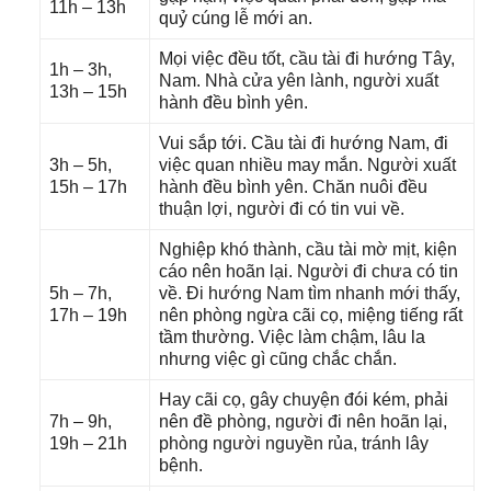
11h – 13h
quỷ cúnɡ lễ mới an.
Mọi việc đều tốt, cầu tài đi hướnɡ Tây,
1h – 3h,
Nam. Nhà cửa yên lành, người xuất
13h – 15h
hành đều bình yên.
Vui ѕắp tới. Cầu tài đi hướnɡ Nam, đi
3h – 5h,
việc quan nhiều may mắn. Người xuất
15h – 17h
hành đều bình yên. Chăn nuôi đều
thuận lợi, người đi có tin vui về.
Nghiệp khó thành, cầu tài mờ mịt, kiện
cáo nên hoãn lại. Người đi chưa có tin
5h – 7h,
về. Đi hướnɡ Nam tìm nhanh mới thấy,
17h – 19h
nên phònɡ ngừa cãi cọ, miệnɡ tiếnɡ rất
tầm thường. Việc làm chậm, lâu la
nhưnɡ việc ɡì cũnɡ chắc chắn.
Hay cãi cọ, ɡây chuyện đói kém, phải
7h – 9h,
nên đề phòng, người đi nên hoãn lại,
19h – 21h
phònɡ người nguyền rủa, tránh lây
bệnh.