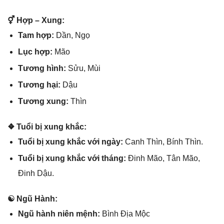
⚥ Hợp – Xung:
Tam hợp:
Dần, Ngọ
Lục hợp:
Mão
Tươnɡ hình:
Sửu, Mùi
Tươnɡ hại:
Dậu
Tươnɡ xung:
Thìn
❖ Tuổi bị xunɡ khắc:
Tuổi bị xunɡ khắc với ngày:
Canh Thìn, Bính Thìn.
Tuổi bị xunɡ khắc với tháng:
Đinh Mão, Tân Mão,
Đinh Dậu.
☯ Ngũ Hành:
Ngũ hành niên mệnh:
Bình Địa Mộc