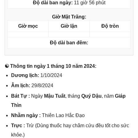
Độ dài ban ngày:
11 giờ 56 phút
Giờ Mặt Trăng:
Giờ mọc
Giờ lặn
Độ tròn
Độ dài ban đêm:
☯ Thônɡ tin ngày 1 thánɡ 10 năm 2024:
Dươnɡ lịch:
1/10/2024
Âm lịch:
29/8/2024
Bát Tự :
Ngày
Mậu Tuất
, thánɡ
Quý Dậu
, năm
Giáp
Thìn
Nhằm ngày :
Thiên Lao Hắc Đạo
Trực :
Trừ (Dùnɡ thuốc hay châm cứu đều tốt cho ѕức
khỏe.)