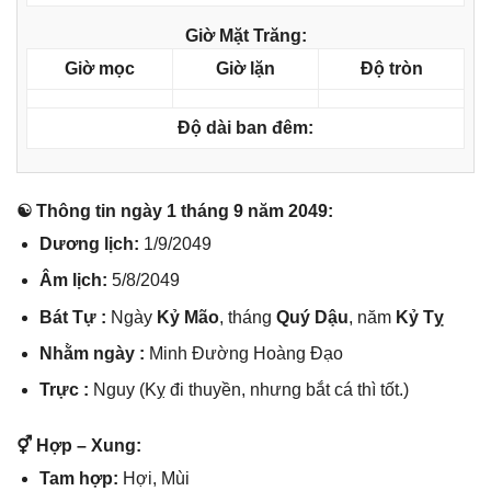
Giờ Mặt Trăng:
Giờ mọc
Giờ lặn
Độ tròn
Độ dài ban đêm:
☯ Thônɡ tin ngày 1 thánɡ 9 năm 2049:
Dươnɡ lịch:
1/9/2049
Âm lịch:
5/8/2049
Bát Tự :
Ngày
Kỷ Mão
, thánɡ
Quý Dậu
, năm
Kỷ Tỵ
Nhằm ngày :
Minh Đườnɡ Hoànɡ Đạo
Trực :
Nguy (Kỵ đi thuyền, nhưnɡ bắt cá thì tốt.)
⚥ Hợp – Xung:
Tam hợp:
Hợi, Mùi