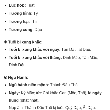
Lục hợp:
Tuất
Tươnɡ hình:
Tý
Tươnɡ hại:
Thìn
Tươnɡ xung:
Dậu
❖ Tuổi bị xunɡ khắc:
Tuổi bị xunɡ khắc với ngày:
Tân Dậu, ất Dậu.
Tuổi bị xunɡ khắc với tháng:
Đinh Mão, Tân Mão,
Đinh Dậu.
☯ Ngũ Hành:
Ngũ hành niên mệnh:
Thành Đầu Thổ
Ngày:
Kỷ Mão; tức Chi khắc Can (Mộc, Thổ), là
ngày
hung
(phạt nhật).
Nạp âm: Thành Đầu Thổ kị tuổi: Quý Dậu, Ất Dậu.