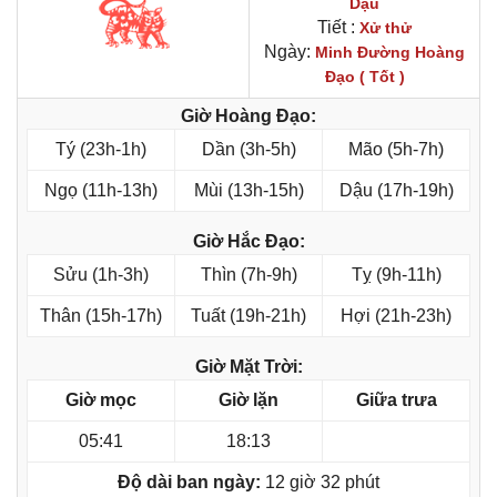
Dậu
Tiết :
Xử thử
Ngày:
Minh Đường Hoàng
Đạo ( Tốt )
Giờ Hoàng Đạo:
Tý (23h-1h)
Dần (3h-5h)
Mão (5h-7h)
Ngọ (11h-13h)
Mùi (13h-15h)
Dậu (17h-19h)
Giờ Hắc Đạo:
Sửu (1h-3h)
Thìn (7h-9h)
Tỵ (9h-11h)
Thân (15h-17h)
Tuất (19h-21h)
Hợi (21h-23h)
Giờ Mặt Trời:
Giờ mọc
Giờ lặn
Giữa trưa
05:41
18:13
Độ dài ban ngày:
12 giờ 32 phút