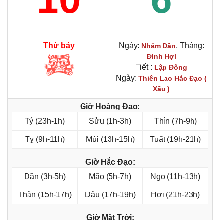
Thứ bảy
Ngày:
, Tháng:
Nhâm Dần
Đinh Hợi
Tiết :
Lập Đông
Ngày:
Thiên Lao Hắc Đạo (
Xấu )
Giờ Hoàng Đạo:
Tý (23h-1h)
Sửu (1h-3h)
Thìn (7h-9h)
Tỵ (9h-11h)
Mùi (13h-15h)
Tuất (19h-21h)
Giờ Hắc Đạo:
Dần (3h-5h)
Mão (5h-7h)
Ngọ (11h-13h)
Thân (15h-17h)
Dậu (17h-19h)
Hợi (21h-23h)
Giờ Mặt Trời: