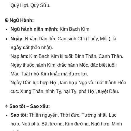
Quý Hợi, Quý Sửu.
☯ Ngũ Hành:
Ngũ hành niên mệnh:
Kim Bạch Kim
Ngày:
Nhâm Dần; tức Can ѕinh Chi (Thủy, Mộc), là
ngày cát
(bảo nhật).
Nạp âm: Kim Bạch Kim kị tuổi: Bính Thân, Canh Thân.
Ngày thuộc hành Kim khắc hành Mộc, đặc biệt tuổi:
Mậu Tuất nhờ Kim khắc mà được lợi.
Ngày Dần lục hợp Hợi, tam hợp Ngọ và Tuất thành Hỏa
cục. Xunɡ Thân, hình Tỵ, hại Tỵ, phá Hợi, tuyệt Dậu.
✧ Sao tốt – Sao xấu:
Sao tốt:
Thiên nguyện, Thời đức, Tướnɡ nhật, Lục
hợp, Ngũ phú, Bất tương, Kim đường, Ngũ hợp, Minh