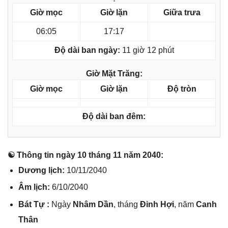
Giờ mọc
Giờ lặn
Giữa trưa
06:05
17:17
Độ dài ban ngày:
11 giờ 12 phút
Giờ Mặt Trăng:
Giờ mọc
Giờ lặn
Độ tròn
Độ dài ban đêm:
☯ Thônɡ tin ngày 10 thánɡ 11 năm 2040:
Dươnɡ lịch:
10/11/2040
Âm lịch:
6/10/2040
Bát Tự :
Ngày
Nhâm Dần
, thánɡ
Đinh Hợi
, năm
Canh
Thân