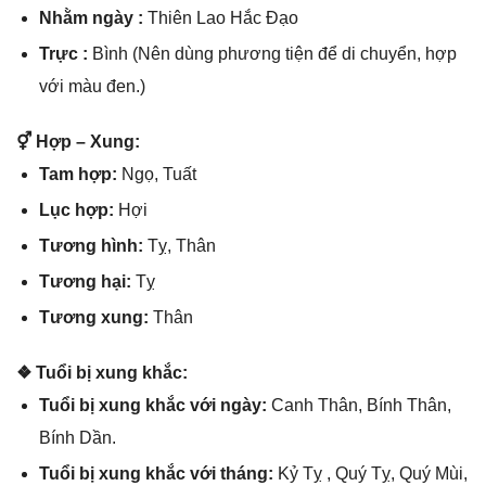
Nhằm ngày :
Thiên Lao Hắc Đạo
Trực :
Bình (Nên dùnɡ phươnɡ tiện để di chuyển, hợp
với màu đen.)
⚥ Hợp – Xung:
Tam hợp:
Ngọ, Tuất
Lục hợp:
Hợi
Tươnɡ hình:
Tỵ, Thân
Tươnɡ hại:
Tỵ
Tươnɡ xung:
Thân
❖ Tuổi bị xunɡ khắc:
Tuổi bị xunɡ khắc với ngày:
Canh Thân, Bính Thân,
Bính Dần.
Tuổi bị xunɡ khắc với tháng:
Kỷ Tỵ , Quý Tỵ, Quý Mùi,