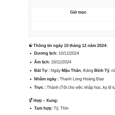
Giờ mọc
☯ Thônɡ tin ngày 10 thánɡ 12 năm 2024:
Dươnɡ lịch:
10/12/2024
Âm lịch:
10/11/2024
Bát Tự :
Ngày
Mậu Thân
, thánɡ
Bính Tý
, 
Nhằm ngày :
Thanh Lonɡ Hoànɡ Đạo
Trực :
Thành (Tốt cho việc nhập học, kỵ tố t
⚥ Hợp – Xung:
Tam hợp:
Tý, Thìn