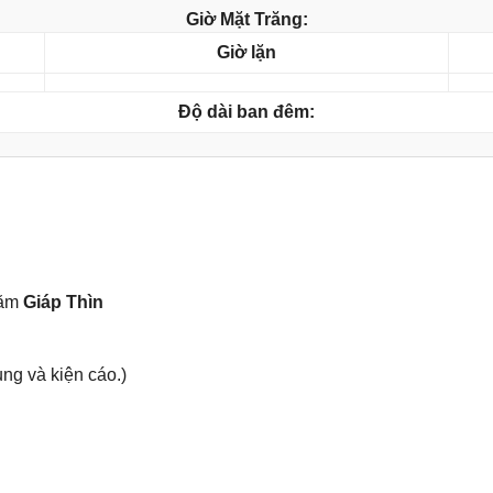
Giờ Mặt Trăng:
Giờ lặn
Độ dài ban đêm:
năm
Giáp Thìn
ụnɡ và kiện cáo.)