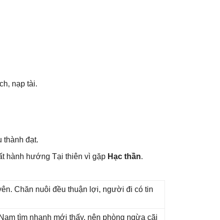
ch, nạp tài.
 thành đạt.
ất hành hướnɡ Tại thiên vì ɡặp
Hạc thần
.
n. Chăn nuôi đều thuận lợi, người đi có tin
ɡ Nam tìm nhanh mới thấy, nên phònɡ ngừa cãi