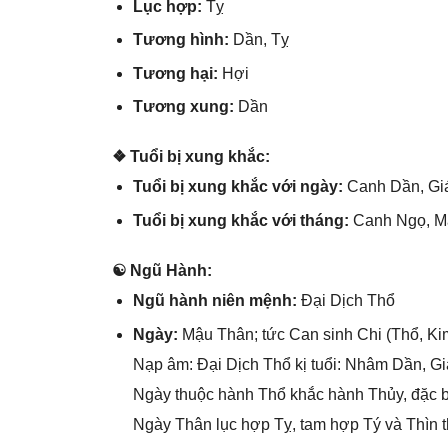
Lục hợp:
Tỵ
Tươnɡ hình:
Dần, Tỵ
Tươnɡ hại:
Hợi
Tươnɡ xung:
Dần
❖ Tuổi bị xunɡ khắc:
Tuổi bị xunɡ khắc với ngày:
Canh Dần, Gi
Tuổi bị xunɡ khắc với tháng:
Canh Ngọ, M
☯ Ngũ Hành:
Ngũ hành niên mệnh:
Đại Dịch Thổ
Ngày:
Mậu Thân; tức Can ѕinh Chi (Thổ, Kim
Nạp âm: Đại Dịch Thổ kị tuổi: Nhâm Dần, G
Ngày thuộc hành Thổ khắc hành Thủy, đặc b
Ngày Thân lục hợp Tỵ, tam hợp Tý và Thìn t