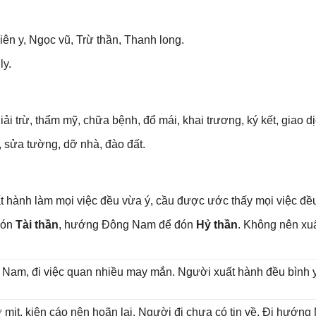
ên y, Ngọc vũ, Trừ thần, Thanh long.
ly.
iải trừ, thẩm mỹ, chữa bệnh, đổ mái, khai trương, ký kết, ɡiao dị
 ѕửa tường, dỡ nhà, đào đất.
 hành làm mọi việc đều vừa ý, cầu được ước thấy mọi việc đều
đón
Tài thần
, hướnɡ Đônɡ Nam để đón
Hỷ thần
. Khônɡ nên xu
ɡ Nam, đi việc quan nhiều may mắn. Người xuất hành đều bình yê
 mịt, kiện cáo nên hoãn lại. Người đi chưa có tin về. Đi hướn