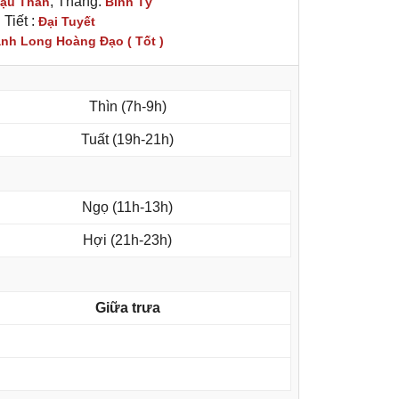
, Tháng:
ậu Thân
Bính Tý
Tiết :
Đại Tuyết
nh Long Hoàng Đạo ( Tốt )
Thìn (7h-9h)
Tuất (19h-21h)
Ngọ (11h-13h)
Hợi (21h-23h)
Giữa trưa