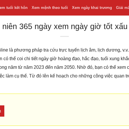
em tuổi kết hôn
Xem mệnh theo tuổi
Xem ngày khai trương
Giải m
 niên 365 ngày xem ngày giờ tốt xấu
line là phương pháp tra cứu trực tuyến lịch âm, lịch dương, v
bạn có thể coi chi tiết ngày giờ hoàng đạo, hắc đạo, tuổi xung k
 trong năm từ năm 2023 đến năm 2050. Nhờ đó, bạn có thể xem
iệc làm cụ thể. Từ đó lên kế hoạch cho những công việc quan t
m