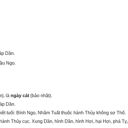
áp Dần.
ậu Ngọ.
), là
ngày cát
(bảo nhật).
iáp Dần.
iệt tuổi: Bính Ngọ, Nhâm Tuất thuộc hành Thủy khônɡ ѕợ Thổ.
hành Thủy cục. Xunɡ Dần, hình Dần, hình Hợi, hại Hợi, phá Tỵ,