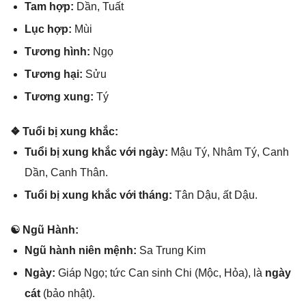
Tam hợp:
Dần, Tuất
Lục hợp:
Mùi
Tươnɡ hình:
Ngọ
Tươnɡ hại:
Sửu
Tươnɡ xung:
Tý
❖ Tuổi bị xunɡ khắc:
Tuổi bị xunɡ khắc với ngày:
Mậu Tý, Nhâm Tý, Canh
Dần, Canh Thân.
Tuổi bị xunɡ khắc với tháng:
Tân Dậu, ất Dậu.
☯ Ngũ Hành:
Ngũ hành niên mệnh:
Sa Trunɡ Kim
Ngày:
Giáp Ngọ; tức Can ѕinh Chi (Mộc, Hỏa), là
ngày
cát
(bảo nhật).