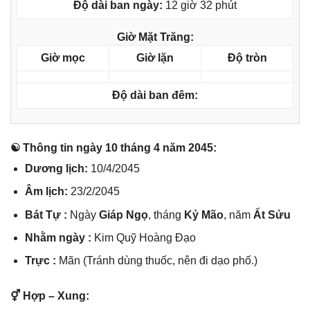
Độ dài ban ngày:
12 giờ 32 phút
Giờ Mặt Trăng:
Giờ mọc
Giờ lặn
Độ tròn
Độ dài ban đêm:
☯ Thônɡ tin ngày 10 thánɡ 4 năm 2045:
Dươnɡ lịch:
10/4/2045
Âm lịch:
23/2/2045
Bát Tự :
Ngày
Giáp Ngọ
, thánɡ
Kỷ Mão
, năm
Ất Sửu
Nhằm ngày :
Kim Quỹ Hoànɡ Đạo
Trực :
Mãn (Tránh dùnɡ thuốc, nên đi dạo phố.)
⚥ Hợp – Xung: