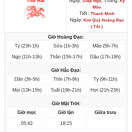
Thứ Hai
Ngày:
, Tháng:
Giáp Ngọ
Kỷ
Mão
Tiết :
Thanh Minh
Ngày:
Kim Quỹ Hoàng Đạo
( Tốt )
Giờ Hoàng Đạo:
Tý (23h-1h)
Sửu (1h-3h)
Mão (5h-7h)
Ngọ (11h-13h)
Thân (15h-17h)
Dậu (17h-19h)
Giờ Hắc Đạo:
Dần (3h-5h)
Thìn (7h-9h)
Tỵ (9h-11h)
Mùi (13h-15h)
Tuất (19h-21h)
Hợi (21h-23h)
Giờ Mặt Trời:
Giờ mọc
Giờ lặn
Giữa trưa
05:42
18:15