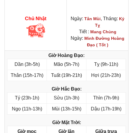
Chủ Nhật
Ngày:
, Tháng:
Tân Mùi
Kỷ
Tỵ
Tiết :
Mang Chủng
Ngày:
Minh Đường Hoàng
Đạo ( Tốt )
Giờ Hoàng Đạo:
Dần (3h-5h)
Mão (5h-7h)
Tỵ (9h-11h)
Thân (15h-17h)
Tuất (19h-21h)
Hợi (21h-23h)
Giờ Hắc Đạo:
Tý (23h-1h)
Sửu (1h-3h)
Thìn (7h-9h)
Ngọ (11h-13h)
Mùi (13h-15h)
Dậu (17h-19h)
Giờ Mặt Trời:
Giờ mọc
Giờ lặn
Giữa trưa