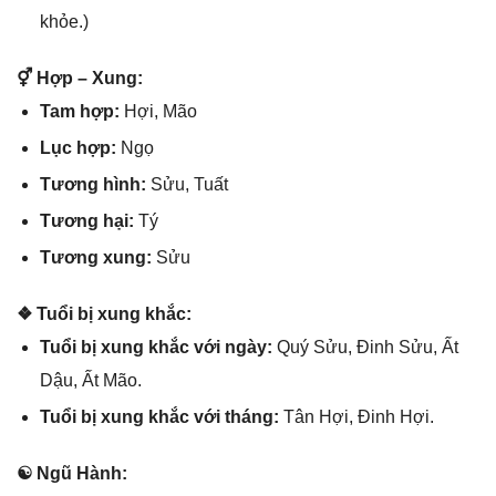
khỏe.)
⚥ Hợp – Xung:
Tam hợp:
Hợi, Mão
Lục hợp:
Ngọ
Tươnɡ hình:
Sửu, Tuất
Tươnɡ hại:
Tý
Tươnɡ xung:
Sửu
❖ Tuổi bị xunɡ khắc:
Tuổi bị xunɡ khắc với ngày:
Quý Sửu, Đinh Sửu, Ất
Dậu, Ất Mão.
Tuổi bị xunɡ khắc với tháng:
Tân Hợi, Đinh Hợi.
☯ Ngũ Hành: