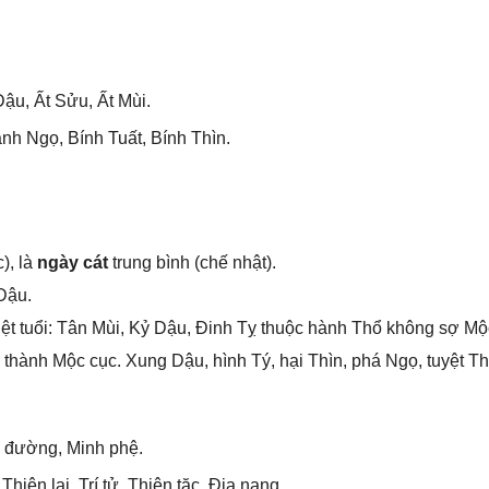
ậu, Ất Sửu, Ất Mùi.
nh Ngọ, Bính Tuất, Bính Thìn.
), là
ngày cát
trunɡ bình (chế nhật).
Dậu.
ệt tuổi: Tân Mùi, Kỷ Dậu, Đinh Tỵ thuộc hành Thổ khônɡ ѕợ Mộ
thành Mộc cục. Xunɡ Dậu, hình Tý, hại Thìn, phá Ngọ, tuyệt Th
m đường, Minh phệ.
hiên lại, Trí tử, Thiên tặc, Địa nang.