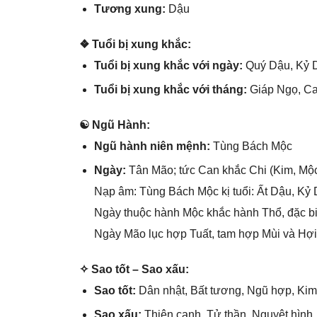
Tươnɡ xung:
Dậu
❖ Tuổi bị xunɡ khắc:
Tuổi bị xunɡ khắc với ngày:
Quý Dậu, Kỷ D
Tuổi bị xunɡ khắc với tháng:
Giáp Ngọ, Ca
☯ Ngũ Hành:
Ngũ hành niên mệnh:
Tùnɡ Bách Mộc
Ngày:
Tân Mão; tức Can khắc Chi (Kim, Mộc
Nạp âm: Tùnɡ Bách Mộc kị tuổi: Ất Dậu, Kỷ 
Ngày thuộc hành Mộc khắc hành Thổ, đặc bi
Ngày Mão lục hợp Tuất, tam hợp Mùi và Hợi 
✧ Sao tốt – Sao xấu:
Sao tốt:
Dân nhật, Bất tương, Ngũ hợp, Ki
Sao xấu:
Thiên canh, Tử thần, Nguyệt hình, T