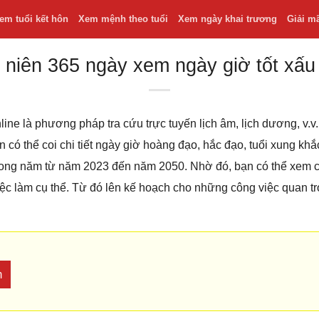
em tuổi kết hôn
Xem mệnh theo tuổi
Xem ngày khai trương
Giải m
 niên 365 ngày xem ngày giờ tốt xấu
line là phương pháp tra cứu trực tuyến lịch âm, lịch dương, v
bạn có thể coi chi tiết ngày giờ hoàng đạo, hắc đạo, tuổi xung k
 trong năm từ năm 2023 đến năm 2050. Nhờ đó, bạn có thể xem
iệc làm cụ thể. Từ đó lên kế hoạch cho những công việc quan t
m