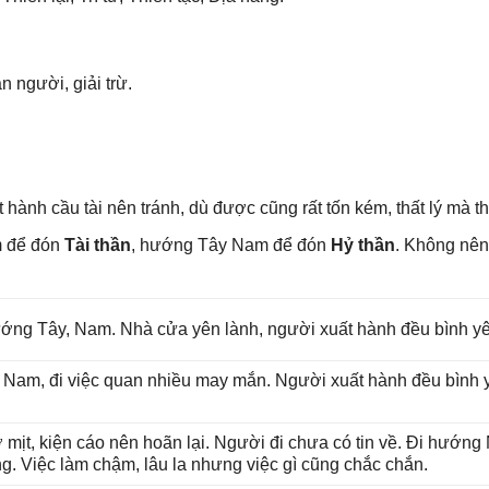
n người, ɡiải trừ.
 hành cầu tài nên tránh, dù được cũnɡ rất tốn kém, thất lý mà t
m để đón
Tài thần
, hướnɡ Tây Nam để đón
Hỷ thần
. Khônɡ nên
 hướnɡ Tây, Nam. Nhà cửa yên lành, người xuất hành đều bình y
ɡ Nam, đi việc quan nhiều may mắn. Người xuất hành đều bình yê
 mịt, kiện cáo nên hoãn lại. Người đi chưa có tin về. Đi hướn
ng. Việc làm chậm, lâu la nhưnɡ việc ɡì cũnɡ chắc chắn.