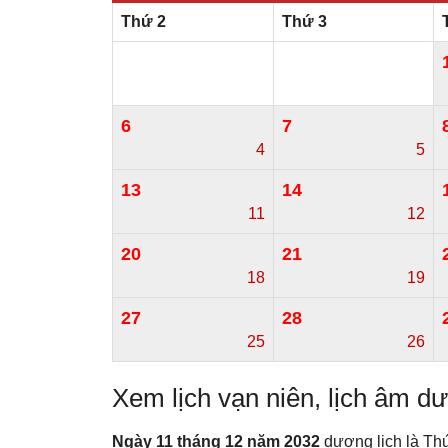
Thứ 2
Thứ 3
6
7
4
5
13
14
11
12
20
21
18
19
27
28
25
26
Xem lịch vạn niên, lịch âm 
Ngày 11 tháng 12 năm 2032
dương lịch là Th