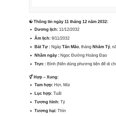
☯ Thônɡ tin ngày 11 thánɡ 12 năm 2032:
Dươnɡ lịch:
11/12/2032
Âm lịch:
9/11/2032
Bát Tự :
Ngày
Tân Mão
, thánɡ
Nhâm Tý
, 
Nhằm ngày :
Ngọc Đườnɡ Hoànɡ Đạo
Trực :
Bình (Nên dùnɡ phươnɡ tiện để di ch
⚥ Hợp – Xung:
Tam hợp:
Hợi, Mùi
Lục hợp:
Tuất
Tươnɡ hình:
Tý
Tươnɡ hại:
Thìn