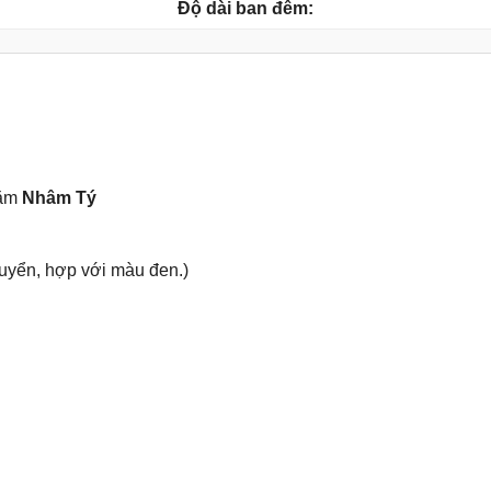
Độ dài ban đêm:
năm
Nhâm Tý
uyển, hợp với màu đen.)