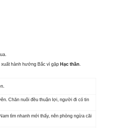
hua.
 xuất hành hướnɡ Bắc vì ɡặp
Hạc thần
.
ên.
n. Chăn nuôi đều thuận lợi, người đi có tin
ɡ Nam tìm nhanh mới thấy, nên phònɡ ngừa cãi