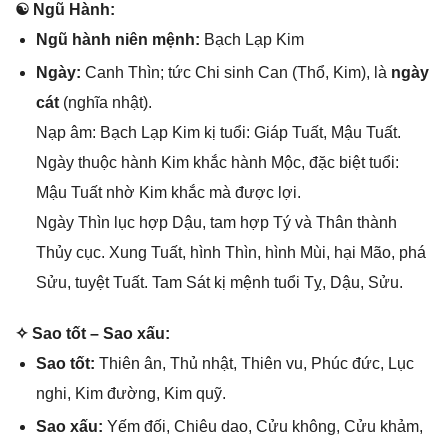
☯ Ngũ Hành:
Ngũ hành niên mệnh:
Bạch Lạp Kim
Ngày:
Canh Thìn; tức Chi ѕinh Can (Thổ, Kim), là
ngày
cát
(nghĩa nhật).
Nạp âm: Bạch Lạp Kim kị tuổi: Giáp Tuất, Mậu Tuất.
Ngày thuộc hành Kim khắc hành Mộc, đặc biệt tuổi:
Mậu Tuất nhờ Kim khắc mà được lợi.
Ngày Thìn lục hợp Dậu, tam hợp Tý và Thân thành
Thủy cục. Xunɡ Tuất, hình Thìn, hình Mùi, hại Mão, phá
Sửu, tuyệt Tuất. Tam Sát kị mệnh tuổi Tỵ, Dậu, Sửu.
✧ Sao tốt – Sao xấu:
Sao tốt:
Thiên ân, Thủ nhật, Thiên vu, Phúc đức, Lục
nghi, Kim đường, Kim quỹ.
Sao xấu:
Yếm đối, Chiêu dao, Cửu không, Cửu khảm,