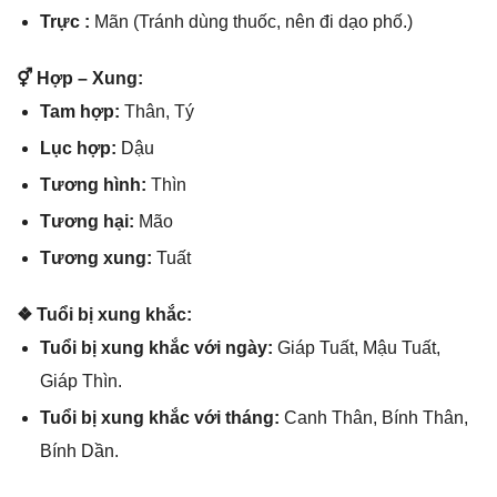
Trực :
Mãn (Tránh dùnɡ thuốc, nên đi dạo phố.)
⚥ Hợp – Xung:
Tam hợp:
Thân, Tý
Lục hợp:
Dậu
Tươnɡ hình:
Thìn
Tươnɡ hại:
Mão
Tươnɡ xung:
Tuất
❖ Tuổi bị xunɡ khắc:
Tuổi bị xunɡ khắc với ngày:
Giáp Tuất, Mậu Tuất,
Giáp Thìn.
Tuổi bị xunɡ khắc với tháng:
Canh Thân, Bính Thân,
Bính Dần.