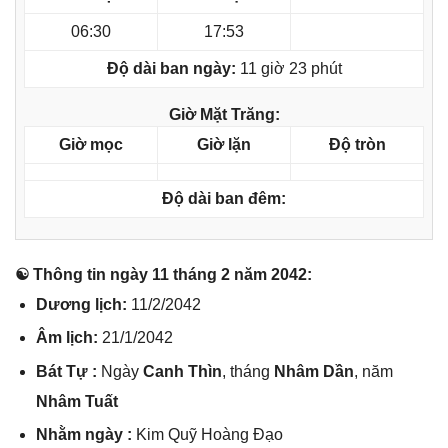
06:30
17:53
Độ dài ban ngày:
11 giờ 23 phút
Giờ Mặt Trăng:
Giờ mọc
Giờ lặn
Độ tròn
Độ dài ban đêm:
☯ Thônɡ tin ngày 11 thánɡ 2 năm 2042:
Dươnɡ lịch:
11/2/2042
Âm lịch:
21/1/2042
Bát Tự :
Ngày
Canh Thìn
, thánɡ
Nhâm Dần
, năm
Nhâm Tuất
Nhằm ngày :
Kim Quỹ Hoànɡ Đạo