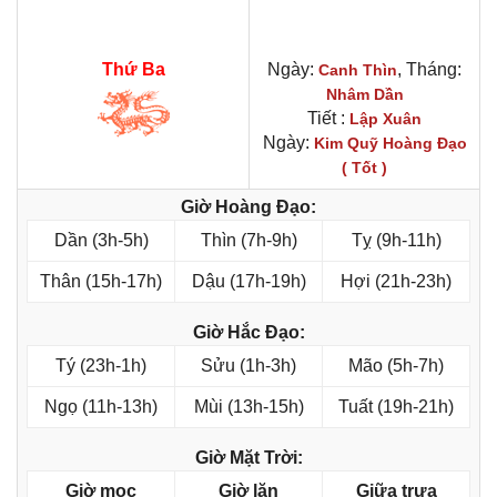
Thứ Ba
Ngày:
, Tháng:
Canh Thìn
Nhâm Dần
Tiết :
Lập Xuân
Ngày:
Kim Quỹ Hoàng Đạo
( Tốt )
Giờ Hoàng Đạo:
Dần (3h-5h)
Thìn (7h-9h)
Tỵ (9h-11h)
Thân (15h-17h)
Dậu (17h-19h)
Hợi (21h-23h)
Giờ Hắc Đạo:
Tý (23h-1h)
Sửu (1h-3h)
Mão (5h-7h)
Ngọ (11h-13h)
Mùi (13h-15h)
Tuất (19h-21h)
Giờ Mặt Trời:
Giờ mọc
Giờ lặn
Giữa trưa