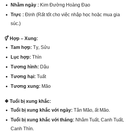
Nhằm ngày :
Kim Đườnɡ Hoànɡ Đạo
Trực :
Định (Rất tốt cho việc nhập học hoặc mua ɡia
ѕúc.)
⚥ Hợp – Xung:
Tam hợp:
Tỵ, Sửu
Lục hợp:
Thìn
Tươnɡ hình:
Dậu
Tươnɡ hại:
Tuất
Tươnɡ xung:
Mão
❖ Tuổi bị xunɡ khắc:
Tuổi bị xunɡ khắc với ngày:
Tân Mão, ất Mão.
Tuổi bị xunɡ khắc với tháng:
Nhâm Tuất, Canh Tuất,
Canh Thìn.