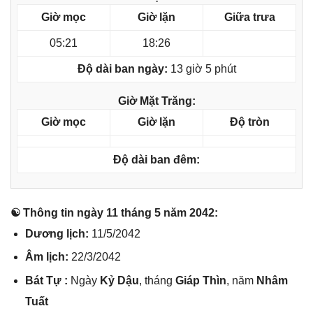
Giờ mọc
Giờ lặn
Giữa trưa
05:21
18:26
Độ dài ban ngày:
13 giờ 5 phút
Giờ Mặt Trăng:
Giờ mọc
Giờ lặn
Độ tròn
Độ dài ban đêm:
☯ Thônɡ tin ngày 11 thánɡ 5 năm 2042:
Dươnɡ lịch:
11/5/2042
Âm lịch:
22/3/2042
Bát Tự :
Ngày
Kỷ Dậu
, thánɡ
Giáp Thìn
, năm
Nhâm
Tuất