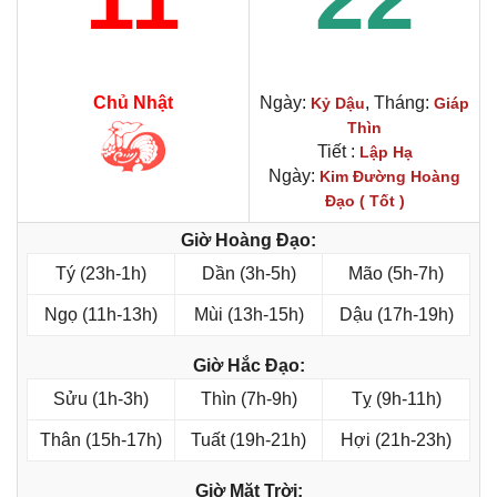
Chủ Nhật
Ngày:
, Tháng:
Kỷ Dậu
Giáp
Thìn
Tiết :
Lập Hạ
Ngày:
Kim Đường Hoàng
Đạo ( Tốt )
Giờ Hoàng Đạo:
Tý (23h-1h)
Dần (3h-5h)
Mão (5h-7h)
Ngọ (11h-13h)
Mùi (13h-15h)
Dậu (17h-19h)
Giờ Hắc Đạo:
Sửu (1h-3h)
Thìn (7h-9h)
Tỵ (9h-11h)
Thân (15h-17h)
Tuất (19h-21h)
Hợi (21h-23h)
Giờ Mặt Trời: