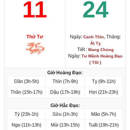
11
24
Thứ Tư
Ngày:
, Tháng:
Canh Thìn
Ất Tỵ
Tiết :
Mang Chủng
Ngày:
Tư Mệnh Hoàng Đạo
( Tốt )
Giờ Hoàng Đạo:
Dần (3h-5h)
Thìn (7h-9h)
Tỵ (9h-11h)
Thân (15h-17h)
Dậu (17h-19h)
Hợi (21h-23h)
Giờ Hắc Đạo:
Tý (23h-1h)
Sửu (1h-3h)
Mão (5h-7h)
Ngọ (11h-13h)
Mùi (13h-15h)
Tuất (19h-21h)