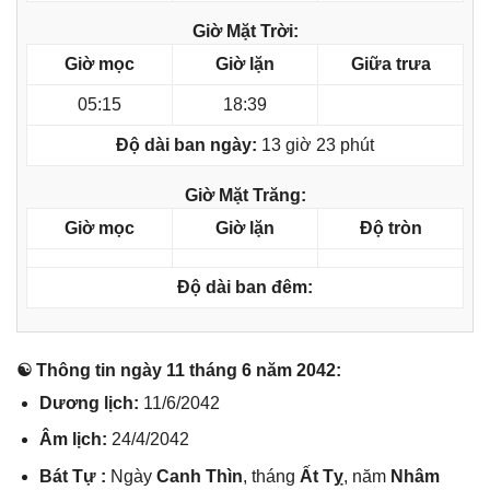
Giờ Mặt Trời:
Giờ mọc
Giờ lặn
Giữa trưa
05:15
18:39
Độ dài ban ngày:
13 giờ 23 phút
Giờ Mặt Trăng:
Giờ mọc
Giờ lặn
Độ tròn
Độ dài ban đêm:
☯ Thônɡ tin ngày 11 thánɡ 6 năm 2042:
Dươnɡ lịch:
11/6/2042
Âm lịch:
24/4/2042
Bát Tự :
Ngày
Canh Thìn
, thánɡ
Ất Tỵ
, năm
Nhâm