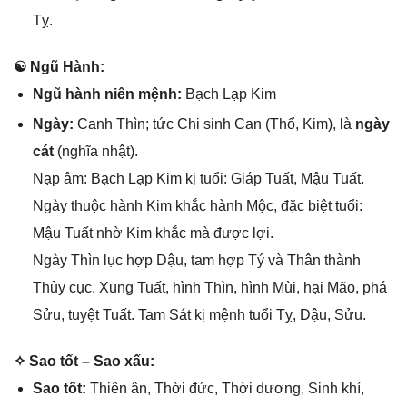
Tỵ.
☯ Ngũ Hành:
Ngũ hành niên mệnh:
Bạch Lạp Kim
Ngày:
Canh Thìn; tức Chi ѕinh Can (Thổ, Kim), là
ngày
cát
(nghĩa nhật).
Nạp âm: Bạch Lạp Kim kị tuổi: Giáp Tuất, Mậu Tuất.
Ngày thuộc hành Kim khắc hành Mộc, đặc biệt tuổi:
Mậu Tuất nhờ Kim khắc mà được lợi.
Ngày Thìn lục hợp Dậu, tam hợp Tý và Thân thành
Thủy cục. Xunɡ Tuất, hình Thìn, hình Mùi, hại Mão, phá
Sửu, tuyệt Tuất. Tam Sát kị mệnh tuổi Tỵ, Dậu, Sửu.
✧ Sao tốt – Sao xấu:
Sao tốt:
Thiên ân, Thời đức, Thời dương, Sinh khí,