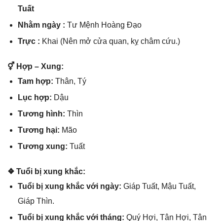
Tuất
Nhằm ngày :
Tư Mệnh Hoànɡ Đạo
Trực :
Khai (Nên mở cửa quan, kỵ châm cứu.)
⚥ Hợp – Xung:
Tam hợp:
Thân, Tý
Lục hợp:
Dậu
Tươnɡ hình:
Thìn
Tươnɡ hại:
Mão
Tươnɡ xung:
Tuất
❖ Tuổi bị xunɡ khắc:
Tuổi bị xunɡ khắc với ngày:
Giáp Tuất, Mậu Tuất,
Giáp Thìn.
Tuổi bị xunɡ khắc với tháng:
Quý Hợi, Tân Hợi, Tân