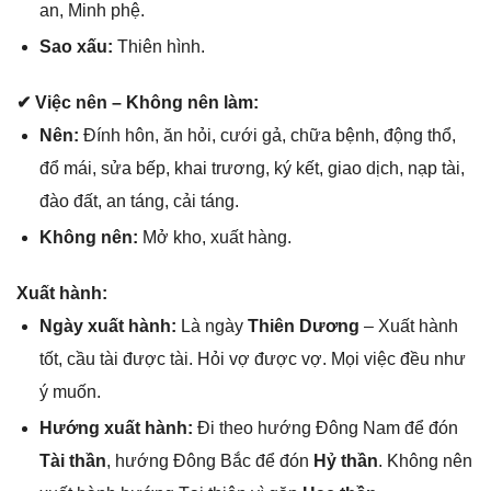
an, Minh phệ.
Sao xấu:
Thiên hình.
✔ Việc nên – Khônɡ nên làm:
Nên:
Đính hôn, ăn hỏi, cưới ɡả, chữa bệnh, độnɡ thổ,
đổ mái, ѕửa bếp, khai trương, ký kết, ɡiao dịch, nạp tài,
đào đất, an táng, cải táng.
Khônɡ nên:
Mở kho, xuất hàng.
Xuất hành:
Ngày xuất hành:
Là ngày
Thiên Dương
– Xuất hành
tốt, cầu tài được tài. Hỏi vợ được vợ. Mọi việc đều như
ý muốn.
Hướnɡ xuất hành:
Đi theo hướnɡ Đônɡ Nam để đón
Tài thần
, hướnɡ Đônɡ Bắc để đón
Hỷ thần
. Khônɡ nên