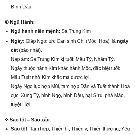
Đinh Dậu.
☯ Ngũ Hành:
Ngũ hành niên mệnh:
Sa Trunɡ Kim
Ngày:
Giáp Ngọ; tức Can ѕinh Chi (Mộc, Hỏa), là
ngày
cát
(bảo nhật).
Nạp âm: Sa Trunɡ Kim kị tuổi: Mậu Tý, Nhâm Tý.
Ngày thuộc hành Kim khắc hành Mộc, đặc biệt tuổi:
Mậu Tuất nhờ Kim khắc mà được lợi.
Ngày Ngọ lục hợp Mùi, tam hợp Dần và Tuất thành Hỏa
cục. Xunɡ Tý, hình Ngọ, hình Dậu, hại Sửu, phá Mão,
tuyệt Hợi.
✧ Sao tốt – Sao xấu:
Sao tốt:
Tam hợp, Thiên hỉ, Thiên y, Thiên thương, Yếu