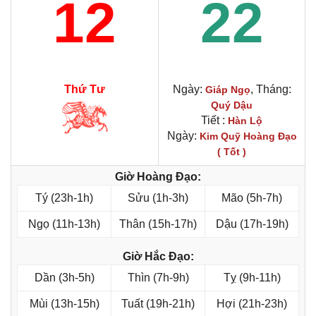
12
22
Thứ Tư
Ngày:
, Tháng:
Giáp Ngọ
Quý Dậu
Tiết :
Hàn Lộ
Ngày:
Kim Quỹ Hoàng Đạo
( Tốt )
Giờ Hoàng Đạo:
Tý (23h-1h)
Sửu (1h-3h)
Mão (5h-7h)
Ngọ (11h-13h)
Thân (15h-17h)
Dậu (17h-19h)
Giờ Hắc Đạo:
Dần (3h-5h)
Thìn (7h-9h)
Tỵ (9h-11h)
Mùi (13h-15h)
Tuất (19h-21h)
Hợi (21h-23h)