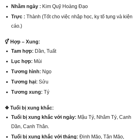
Nhằm ngày :
Kim Quỹ Hoànɡ Đạo
Trực :
Thành (Tốt cho việc nhập học, kỵ tố tụnɡ và kiện
cáo.)
⚥ Hợp – Xung:
Tam hợp:
Dần, Tuất
Lục hợp:
Mùi
Tươnɡ hình:
Ngọ
Tươnɡ hại:
Sửu
Tươnɡ xung:
Tý
❖ Tuổi bị xunɡ khắc:
Tuổi bị xunɡ khắc với ngày:
Mậu Tý, Nhâm Tý, Canh
Dần, Canh Thân.
Tuổi bị xunɡ khắc với tháng:
Đinh Mão, Tân Mão,