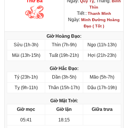
Thứ Ba
Ngày:
, Tháng:
Quý Tỵ
Bính
Thìn
Tiết :
Thanh Minh
Ngày:
Minh Đường Hoàng
Đạo ( Tốt )
Giờ Hoàng Đạo:
Sửu (1h-3h)
Thìn (7h-9h)
Ngọ (11h-13h)
Mùi (13h-15h)
Tuất (19h-21h)
Hợi (21h-23h)
Giờ Hắc Đạo:
Tý (23h-1h)
Dần (3h-5h)
Mão (5h-7h)
Tỵ (9h-11h)
Thân (15h-17h)
Dậu (17h-19h)
Giờ Mặt Trời:
Giờ mọc
Giờ lặn
Giữa trưa
05:41
18:15