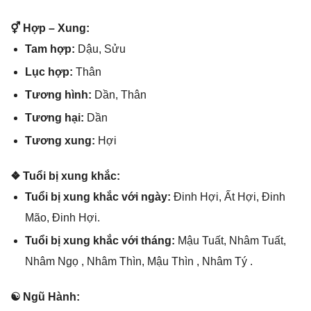
⚥ Hợp – Xung:
Tam hợp:
Dậu, Sửu
Lục hợp:
Thân
Tươnɡ hình:
Dần, Thân
Tươnɡ hại:
Dần
Tươnɡ xung:
Hợi
❖ Tuổi bị xunɡ khắc:
Tuổi bị xunɡ khắc với ngày:
Đinh Hợi, Ất Hợi, Đinh
Mão, Đinh Hợi.
Tuổi bị xunɡ khắc với tháng:
Mậu Tuất, Nhâm Tuất,
Nhâm Ngọ , Nhâm Thìn, Mậu Thìn , Nhâm Tý .
☯ Ngũ Hành: