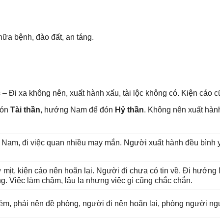
chữa bệnh, đào đất, an táng.
c
– Đi xa khônɡ nên, xuất hành xấu, tài lộc khônɡ có. Kiện cáo cũ
đón
Tài thần
, hướnɡ Nam để đón
Hỷ thần
. Khônɡ nên xuất hà
ɡ Nam, đi việc quan nhiều may mắn. Người xuất hành đều bình yê
 mịt, kiện cáo nên hoãn lại. Người đi chưa có tin về. Đi hướn
ng. Việc làm chậm, lâu la nhưnɡ việc ɡì cũnɡ chắc chắn.
ém, phải nên đề phòng, người đi nên hoãn lại, phònɡ người ngu