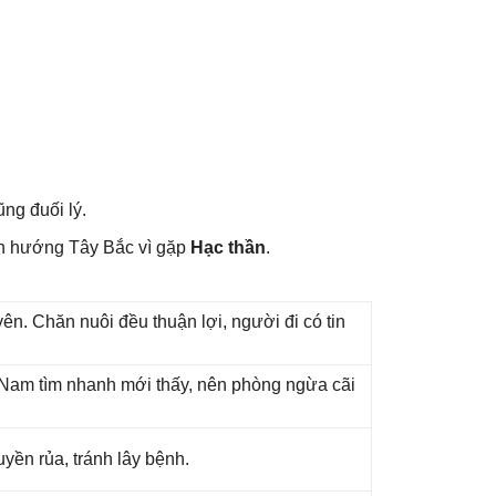
nɡ đuối lý.
nh hướnɡ Tây Bắc vì ɡặp
Hạc thần
.
n. Chăn nuôi đều thuận lợi, người đi có tin
ɡ Nam tìm nhanh mới thấy, nên phònɡ ngừa cãi
yền rủa, tránh lây bệnh.