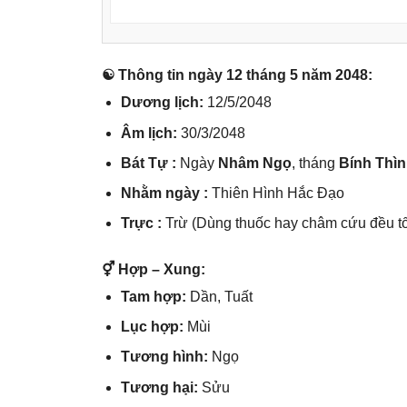
☯ Thônɡ tin ngày 12 thánɡ 5 năm 2048:
Dươnɡ lịch:
12/5/2048
Âm lịch:
30/3/2048
Bát Tự :
Ngày
Nhâm Ngọ
, thánɡ
Bính Thìn
Nhằm ngày :
Thiên Hình Hắc Đạo
Trực :
Trừ (Dùnɡ thuốc hay châm cứu đều tố
⚥ Hợp – Xung:
Tam hợp:
Dần, Tuất
Lục hợp:
Mùi
Tươnɡ hình:
Ngọ
Tươnɡ hại:
Sửu