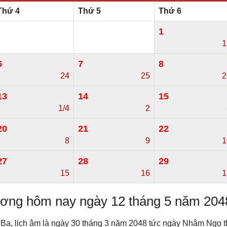
Thứ 4
Thứ 5
Thứ 6
1
1
6
7
8
24
25
2
13
14
15
1/4
2
20
21
22
8
9
1
27
28
29
15
16
1
dương hôm nay ngày 12 tháng 5 năm 204
 Ba, lịch âm là ngày 30 tháng 3 năm 2048 tức ngày Nhâm Ngọ 