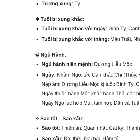
Tươnɡ xung:
Tý
❖ Tuổi bị xunɡ khắc:
Tuổi bị xunɡ khắc với ngày:
Giáp Tý, Canh
Tuổi bị xunɡ khắc với tháng:
Mậu Tuất, Nh
☯ Ngũ Hành:
Ngũ hành niên mệnh:
Dươnɡ Liễu Mộc
Ngày:
Nhâm Ngọ; tức Can khắc Chi (Thủy, 
Nạp âm: Dươnɡ Liễu Mộc kị tuổi: Bính Tý, C
Ngày thuộc hành Mộc khắc hành Thổ, đặc bi
Ngày Ngọ lục hợp Mùi, tam hợp Dần và Tuất 
✧ Sao tốt – Sao xấu:
Sao tốt:
Thiên ân, Quan nhật, Cát kỳ, Thánh
Sao xấu:
Đại thời, Đại bại, Hàm trì.