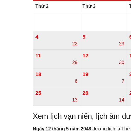
Thứ 2
Thứ 3
4
5
22
23
11
12
29
30
18
19
6
7
25
26
13
14
Xem lịch vạn niên, lịch âm 
Ngày 12 tháng 5 năm 2048
dương lịch là Thứ