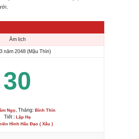
ưới.
Âm lịch
3 năm 2048 (Mậu Thìn)
30
, Tháng:
âm Ngọ
Bính Thìn
Tiết :
Lập Hạ
hiên Hình Hắc Đạo ( Xấu )