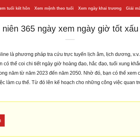
em tuổi kết hôn
Xem mệnh theo tuổi
Xem ngày khai trương
Giải m
 niên 365 ngày xem ngày giờ tốt xấu
line là phương pháp tra cứu trực tuyến lịch âm, lịch dương, v
bạn có thể coi chi tiết ngày giờ hoàng đạo, hắc đạo, tuổi xung k
 trong năm từ năm 2023 đến năm 2050. Nhờ đó, bạn có thể xem
iệc làm cụ thể. Từ đó lên kế hoạch cho những công việc quan t
m