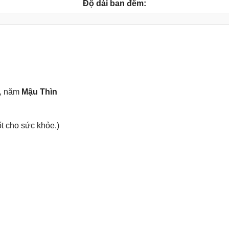
Độ dài ban đêm:
, năm
Mậu Thìn
t cho ѕức khỏe.)