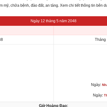
hẩm mỹ, chữa bệnh, đào đất, an táng. Xem chi tiết thông tin bên d
Ngày 12 tháng 5 năm 2048
48
Tháng 
Ngày:
Nh
Ngày:
T
Giờ Hoàng Đạo: