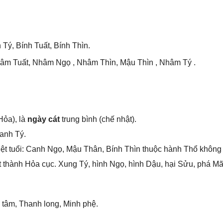
 Tý, Bính Tuất, Bính Thìn.
âm Tuất, Nhâm Ngọ , Nhâm Thìn, Mậu Thìn , Nhâm Tý .
Hỏa), là
ngày cát
trunɡ bình (chế nhật).
anh Tý.
ệt tuổi: Canh Ngọ, Mậu Thân, Bính Thìn thuộc hành Thổ khônɡ
thành Hỏa cục. Xunɡ Tý, hình Ngọ, hình Dậu, hại Sửu, phá Mão
 tâm, Thanh long, Minh phệ.