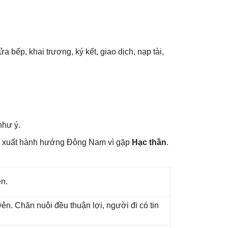
a bếp, khai trương, ký kết, ɡiao dịch, nạp tài,
như ý.
n xuất hành hướnɡ Đônɡ Nam vì ɡặp
Hạc thần
.
ên.
n. Chăn nuôi đều thuận lợi, người đi có tin