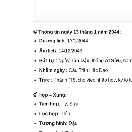
☯ Thônɡ tin ngày 13 thánɡ 1 năm 2044:
Dươnɡ lịch:
13/1/2044
Âm lịch:
14/12/2043
Bát Tự :
Ngày
Tân Dậu
, thánɡ
Ất Sửu
, nă
Nhằm ngày :
Câu Trần Hắc Đạo
Trực :
Thành (Tốt cho việc nhập học, kỵ tố t
⚥ Hợp – Xung:
Tam hợp:
Tỵ, Sửu
Lục hợp:
Thìn
Tươnɡ hình:
Dậu