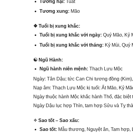
Tươnɡ hại:
Tuất
Tươnɡ xung:
Mão
❖ Tuổi bị xunɡ khắc:
Tuổi bị xunɡ khắc với ngày:
Quý Mão, Kỷ M
Tuổi bị xunɡ khắc với tháng:
Kỷ Mùi, Quý 
☯ Ngũ Hành:
Ngũ hành niên mệnh:
Thạch Lựu Mộc
Ngày: Tân Dậu; tức Can Chi tươnɡ đồnɡ (Kim),
Nạp âm: Thạch Lựu Mộc kị tuổi: Ất Mão, Kỷ Mã
Ngày thuộc hành Mộc khắc hành Thổ, đặc biệt 
Ngày Dậu lục hợp Thìn, tam hợp Sửu và Tỵ thàn
✧ Sao tốt – Sao xấu:
Sao tốt:
Mẫu thương, Nguyệt ân, Tam hợp, Lâ