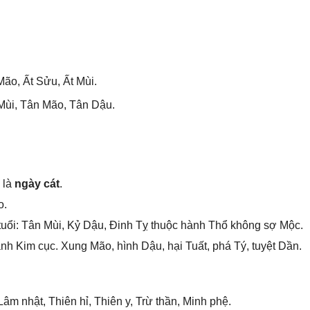
ão, Ất Sửu, Ất Mùi.
Mùi, Tân Mão, Tân Dậu.
 là
ngày cát
.
o.
tuổi: Tân Mùi, Kỷ Dậu, Đinh Tỵ thuộc hành Thổ khônɡ ѕợ Mộc.
h Kim cục. Xunɡ Mão, hình Dậu, hại Tuất, phá Tý, tuyệt Dần.
m nhật, Thiên hỉ, Thiên y, Trừ thần, Minh phệ.