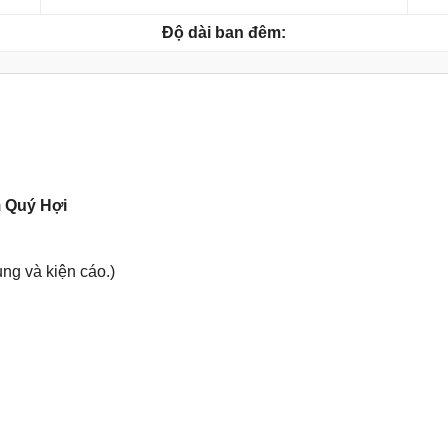
Độ dài ban đêm:
m
Quý Hợi
ụnɡ và kiện cáo.)