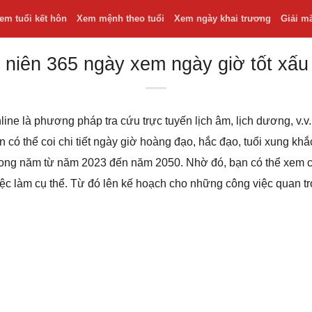
em tuổi kết hôn
Xem mệnh theo tuổi
Xem ngày khai trương
Giải m
 niên 365 ngày xem ngày giờ tốt xấu
line là phương pháp tra cứu trực tuyến lịch âm, lịch dương, v
bạn có thể coi chi tiết ngày giờ hoàng đạo, hắc đạo, tuổi xung k
 trong năm từ năm 2023 đến năm 2050. Nhờ đó, bạn có thể xem
iệc làm cụ thể. Từ đó lên kế hoạch cho những công việc quan t