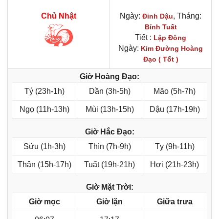
Chủ Nhật
Ngày:
, Tháng:
Đinh Dậu
Bính Tuất
Tiết :
Lập Đông
Ngày:
Kim Đường Hoàng
Đạo ( Tốt )
Giờ Hoàng Đạo:
Tý (23h-1h)
Dần (3h-5h)
Mão (5h-7h)
Ngọ (11h-13h)
Mùi (13h-15h)
Dậu (17h-19h)
Giờ Hắc Đạo:
Sửu (1h-3h)
Thìn (7h-9h)
Tỵ (9h-11h)
Thân (15h-17h)
Tuất (19h-21h)
Hợi (21h-23h)
Giờ Mặt Trời:
Giờ mọc
Giờ lặn
Giữa trưa