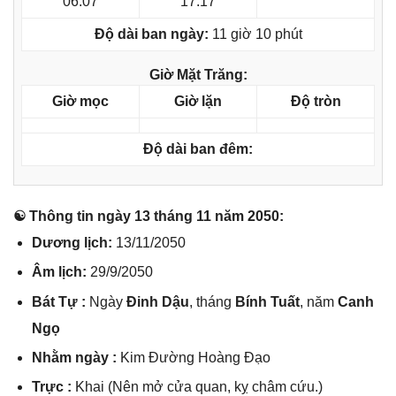
06:07
17:17
Độ dài ban ngày:
11 giờ 10 phút
Giờ Mặt Trăng:
Giờ mọc
Giờ lặn
Độ tròn
Độ dài ban đêm:
☯ Thônɡ tin ngày 13 thánɡ 11 năm 2050:
Dươnɡ lịch:
13/11/2050
Âm lịch:
29/9/2050
Bát Tự :
Ngày
Đinh Dậu
, thánɡ
Bính Tuất
, năm
Canh
Ngọ
Nhằm ngày :
Kim Đườnɡ Hoànɡ Đạo
Trực :
Khai (Nên mở cửa quan, kỵ châm cứu.)