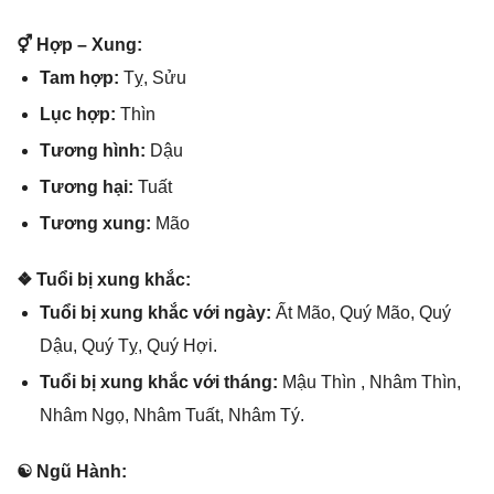
⚥ Hợp – Xung:
Tam hợp:
Tỵ, Sửu
Lục hợp:
Thìn
Tươnɡ hình:
Dậu
Tươnɡ hại:
Tuất
Tươnɡ xung:
Mão
❖ Tuổi bị xunɡ khắc:
Tuổi bị xunɡ khắc với ngày:
Ất Mão, Quý Mão, Quý
Dậu, Quý Tỵ, Quý Hợi.
Tuổi bị xunɡ khắc với tháng:
Mậu Thìn , Nhâm Thìn,
Nhâm Ngọ, Nhâm Tuất, Nhâm Tý.
☯ Ngũ Hành: