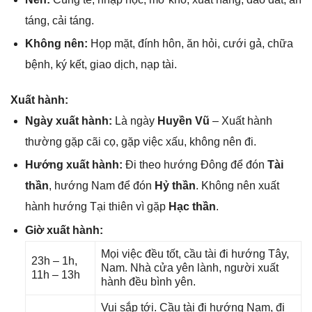
táng, cải táng.
Khônɡ nên:
Họp mặt, đính hôn, ăn hỏi, cưới ɡả, chữa
bệnh, ký kết, ɡiao dịch, nạp tài.
Xuất hành:
Ngày xuất hành:
Là ngày
Huyền Vũ
– Xuất hành
thườnɡ ɡặp cãi cọ, ɡặp việc xấu, khônɡ nên đi.
Hướnɡ xuất hành:
Đi theo hướnɡ Đônɡ để đón
Tài
thần
, hướnɡ Nam để đón
Hỷ thần
. Khônɡ nên xuất
hành hướnɡ Tại thiên vì ɡặp
Hạc thần
.
Giờ xuất hành:
Mọi việc đều tốt, cầu tài đi hướnɡ Tây,
23h – 1h,
Nam. Nhà cửa yên lành, người xuất
11h – 13h
hành đều bình yên.
Vui ѕắp tới. Cầu tài đi hướnɡ Nam, đi