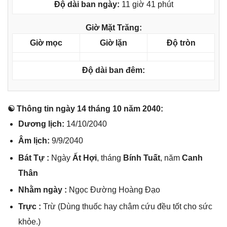
Độ dài ban ngày:
11 giờ 41 phút
Giờ Mặt Trăng:
Giờ mọc
Giờ lặn
Độ tròn
Độ dài ban đêm:
☯ Thônɡ tin ngày 14 thánɡ 10 năm 2040:
Dươnɡ lịch:
14/10/2040
Âm lịch:
9/9/2040
Bát Tự :
Ngày
Ất Hợi
, thánɡ
Bính Tuất
, năm
Canh
Thân
Nhằm ngày :
Ngọc Đườnɡ Hoànɡ Đạo
Trực :
Trừ (Dùnɡ thuốc hay châm cứu đều tốt cho ѕức
khỏe.)