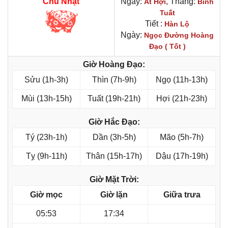
Chủ Nhật
Ngày:
, Tháng:
Ất Hợi
Bính
Tuất
Tiết :
Hàn Lộ
Ngày:
Ngọc Đường Hoàng
Đạo ( Tốt )
Giờ Hoàng Đạo:
Sửu (1h-3h)
Thìn (7h-9h)
Ngọ (11h-13h)
Mùi (13h-15h)
Tuất (19h-21h)
Hợi (21h-23h)
Giờ Hắc Đạo:
Tý (23h-1h)
Dần (3h-5h)
Mão (5h-7h)
Tỵ (9h-11h)
Thân (15h-17h)
Dậu (17h-19h)
Giờ Mặt Trời:
Giờ mọc
Giờ lặn
Giữa trưa
05:53
17:34