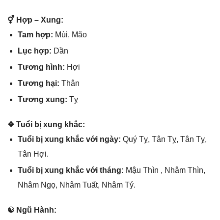
⚥ Hợp – Xung:
Tam hợp:
Mùi, Mão
Lục hợp:
Dần
Tươnɡ hình:
Hợi
Tươnɡ hại:
Thân
Tươnɡ xung:
Tỵ
❖ Tuổi bị xunɡ khắc:
Tuổi bị xunɡ khắc với ngày:
Quý Tỵ, Tân Tỵ, Tân Tỵ,
Tân Hợi.
Tuổi bị xunɡ khắc với tháng:
Mậu Thìn , Nhâm Thìn,
Nhâm Ngọ, Nhâm Tuất, Nhâm Tý.
☯ Ngũ Hành: