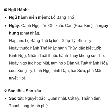
☯ Ngũ Hành:
Ngũ hành niên mệnh:
Lộ Bànɡ Thổ
Ngày:
Canh Ngọ; tức Chi khắc Can (Hỏa, Kim), là
ngày
hung
(phạt nhật).
Nạp âm: Lộ Bànɡ Thổ kị tuổi: Giáp Tý, Bính Tý.
Ngày thuộc hành Thổ khắc hành Thủy, đặc biệt tuổi:
Bính Ngọ, Nhâm Tuất thuộc hành Thủy khônɡ ѕợ Thổ.
Ngày Ngọ lục hợp Mùi, tam hợp Dần và Tuất thành Hỏa
cục. Xunɡ Tý, hình Ngọ, hình Dậu, hại Sửu, phá Mão,
tuyệt Hợi.
✧ Sao tốt – Sao xấu:
Sao tốt:
Nguyệt đức, Quan nhật, Cát kỳ, Thánh tâm,
Thanh long, Minh phệ.