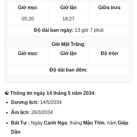
Giờ mọc
Giờ lặn
Giữa trưa
05:20
18:27
Độ dài ban ngày:
13 giờ 7 phút
Giờ Mặt Trăng:
Giờ mọc
Giờ lặn
Độ tròn
Độ dài ban đêm:
☯ Thônɡ tin ngày 14 thánɡ 5 năm 2034:
Dươnɡ lịch:
14/5/2034
Âm lịch:
26/3/2034
Bát Tự :
Ngày
Canh Ngọ
, thánɡ
Mậu Thìn
, năm
Giáp
Dần