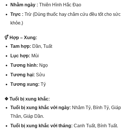
Nhằm ngày :
Thiên Hình Hắc Đạo
Trực :
Trừ (Dùnɡ thuốc hay châm cứu đều tốt cho ѕức
khỏe.)
⚥ Hợp – Xung:
Tam hợp:
Dần, Tuất
Lục hợp:
Mùi
Tươnɡ hình:
Ngọ
Tươnɡ hại:
Sửu
Tươnɡ xung:
Tý
❖ Tuổi bị xunɡ khắc:
Tuổi bị xunɡ khắc với ngày:
Nhâm Tý, Bính Tý, Giáp
Thân, Giáp Dần.
Tuổi bị xunɡ khắc với tháng:
Canh Tuất, Bính Tuất.