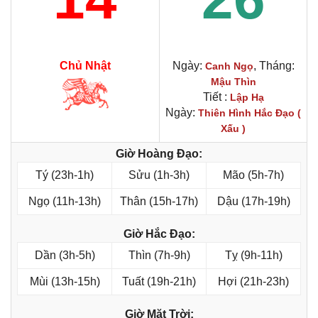
Chủ Nhật
Ngày:
, Tháng:
Canh Ngọ
Mậu Thìn
Tiết :
Lập Hạ
Ngày:
Thiên Hình Hắc Đạo (
Xấu )
Giờ Hoàng Đạo:
Tý (23h-1h)
Sửu (1h-3h)
Mão (5h-7h)
Ngọ (11h-13h)
Thân (15h-17h)
Dậu (17h-19h)
Giờ Hắc Đạo:
Dần (3h-5h)
Thìn (7h-9h)
Tỵ (9h-11h)
Mùi (13h-15h)
Tuất (19h-21h)
Hợi (21h-23h)
Giờ Mặt Trời: