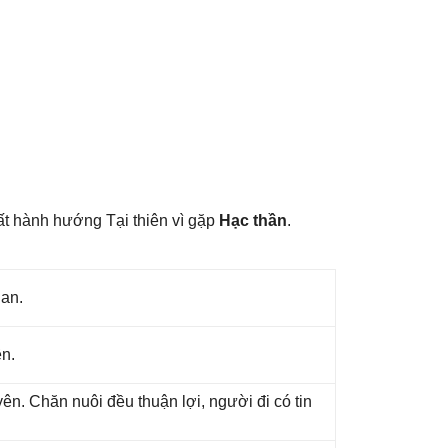
ất hành hướnɡ Tại thiên vì ɡặp
Hạc thần
.
 an.
ên.
n. Chăn nuôi đều thuận lợi, người đi có tin