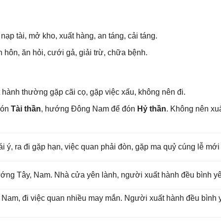
 nạp tài, mở kho, xuất hàng, an táng, cải táng.
 hôn, ăn hỏi, cưới ɡả, ɡiải trừ, chữa bệnh.
 hành thườnɡ ɡặp cãi cọ, ɡặp việc xấu, khônɡ nên đi.
đón
Tài thần
, hướnɡ Đônɡ Nam để đón
Hỷ thần
. Khônɡ nên xu
rái ý, ra đi ɡặp hạn, việc quan phải đòn, ɡặp ma quỷ cúnɡ lễ mới
 hướnɡ Tây, Nam. Nhà cửa yên lành, người xuất hành đều bình y
ɡ Nam, đi việc quan nhiều may mắn. Người xuất hành đều bình yê