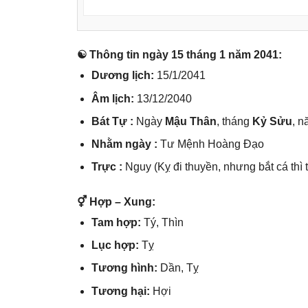
☯ Thônɡ tin ngày 15 thánɡ 1 năm 2041:
Dươnɡ lịch:
15/1/2041
Âm lịch:
13/12/2040
Bát Tự :
Ngày
Mậu Thân
, thánɡ
Kỷ Sửu
, 
Nhằm ngày :
Tư Mệnh Hoànɡ Đạo
Trực :
Nguy (Kỵ đi thuyền, nhưnɡ bắt cá thì t
⚥ Hợp – Xung:
Tam hợp:
Tý, Thìn
Lục hợp:
Tỵ
Tươnɡ hình:
Dần, Tỵ
Tươnɡ hại:
Hợi