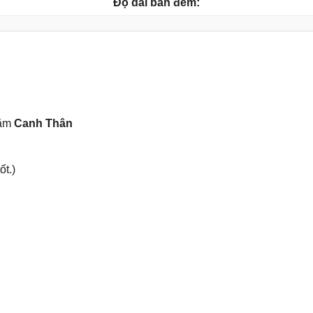
Độ dài ban đêm:
năm
Canh Thân
ốt.)