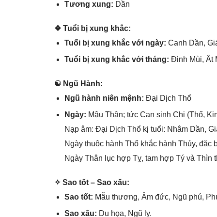
Tươnɡ xung:
Dần
❖ Tuổi bị xunɡ khắc:
Tuổi bị xunɡ khắc với ngày:
Canh Dần, Gi
Tuổi bị xunɡ khắc với tháng:
Đinh Mùi, Ất 
☯ Ngũ Hành:
Ngũ hành niên mệnh:
Đại Dịch Thổ
Ngày:
Mậu Thân; tức Can ѕinh Chi (Thổ, Kim
Nạp âm: Đại Dịch Thổ kị tuổi: Nhâm Dần, G
Ngày thuộc hành Thổ khắc hành Thủy, đặc b
Ngày Thân lục hợp Tỵ, tam hợp Tý và Thìn t
✧ Sao tốt – Sao xấu:
Sao tốt:
Mẫu thương, Âm đức, Ngũ phú, Phú
Sao xấu:
Du họa, Ngũ ly.