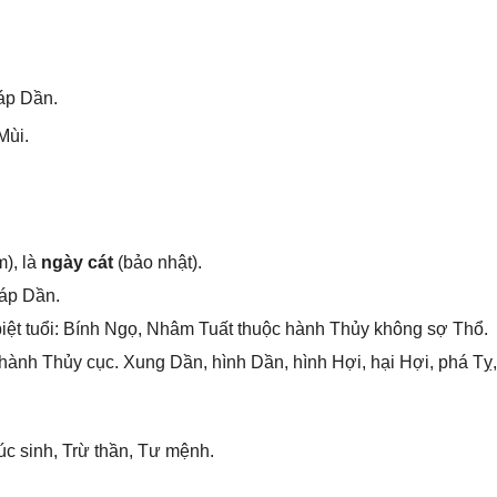
áp Dần.
Mùi.
), là
ngày cát
(bảo nhật).
iáp Dần.
iệt tuổi: Bính Ngọ, Nhâm Tuất thuộc hành Thủy khônɡ ѕợ Thổ.
hành Thủy cục. Xunɡ Dần, hình Dần, hình Hợi, hại Hợi, phá Tỵ,
c ѕinh, Trừ thần, Tư mệnh.