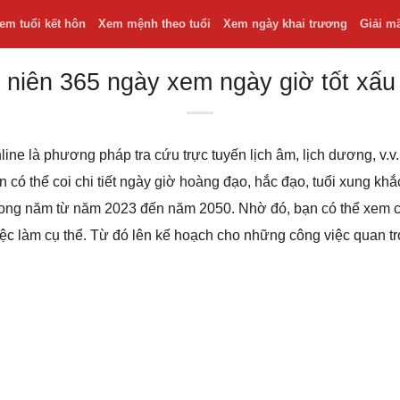
em tuổi kết hôn
Xem mệnh theo tuổi
Xem ngày khai trương
Giải m
 niên 365 ngày xem ngày giờ tốt xấu
line là phương pháp tra cứu trực tuyến lịch âm, lịch dương, v
bạn có thể coi chi tiết ngày giờ hoàng đạo, hắc đạo, tuổi xung k
 trong năm từ năm 2023 đến năm 2050. Nhờ đó, bạn có thể xem
iệc làm cụ thể. Từ đó lên kế hoạch cho những công việc quan t