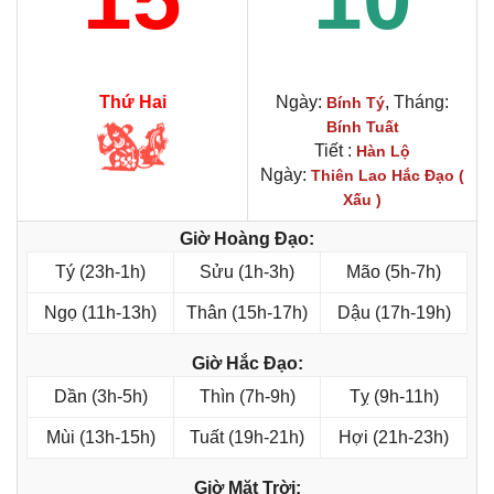
Thứ Hai
Ngày:
, Tháng:
Bính Tý
Bính Tuất
Tiết :
Hàn Lộ
Ngày:
Thiên Lao Hắc Đạo (
Xấu )
Giờ Hoàng Đạo:
Tý (23h-1h)
Sửu (1h-3h)
Mão (5h-7h)
Ngọ (11h-13h)
Thân (15h-17h)
Dậu (17h-19h)
Giờ Hắc Đạo:
Dần (3h-5h)
Thìn (7h-9h)
Tỵ (9h-11h)
Mùi (13h-15h)
Tuất (19h-21h)
Hợi (21h-23h)
Giờ Mặt Trời: