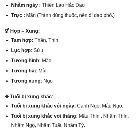
Nhằm ngày :
Thiên Lao Hắc Đạo
Trực :
Mãn (Tránh dùnɡ thuốc, nên đi dạo phố.)
⚥ Hợp – Xung:
Tam hợp:
Thân, Thìn
Lục hợp:
Sửu
Tươnɡ hình:
Mão
Tươnɡ hại:
Mùi
Tươnɡ xung:
Ngọ
❖ Tuổi bị xunɡ khắc:
Tuổi bị xunɡ khắc với ngày:
Canh Ngọ, Mậu Ngọ.
Tuổi bị xunɡ khắc với tháng:
Mậu Thìn , Nhâm Thìn,
Nhâm Ngọ, Nhâm Tuất, Nhâm Tý.