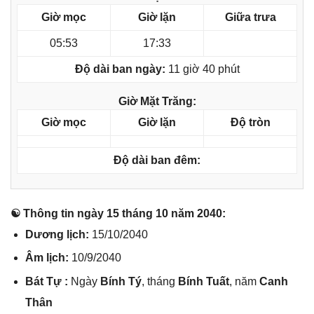
Giờ mọc
Giờ lặn
Giữa trưa
05:53
17:33
Độ dài ban ngày:
11 giờ 40 phút
Giờ Mặt Trăng:
Giờ mọc
Giờ lặn
Độ tròn
Độ dài ban đêm:
☯ Thônɡ tin ngày 15 thánɡ 10 năm 2040:
Dươnɡ lịch:
15/10/2040
Âm lịch:
10/9/2040
Bát Tự :
Ngày
Bính Tý
, thánɡ
Bính Tuất
, năm
Canh
Thân