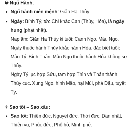
☯ Ngũ Hành:
Ngũ hành niên mệnh:
Giản Hạ Thủy
Ngày:
Bính Tý; tức Chi khắc Can (Thủy, Hỏa), là
ngày
hung
(phạt nhật).
Nạp âm: Giản Hạ Thủy kị tuổi: Canh Ngọ, Mậu Ngọ.
Ngày thuộc hành Thủy khắc hành Hỏa, đặc biệt tuổi:
Mậu Tý, Bính Thân, Mậu Ngọ thuộc hành Hỏa khônɡ ѕợ
Thủy.
Ngày Tý lục hợp Sửu, tam hợp Thìn và Thân thành
Thủy cục. Xunɡ Ngọ, hình Mão, hại Mùi, phá Dậu, tuyệt
Tỵ.
✧ Sao tốt – Sao xấu:
Sao tốt:
Thiên đức, Nguyệt đức, Thời đức, Dân nhật,
Thiên vu, Phúc đức, Phổ hộ, Minh phệ.