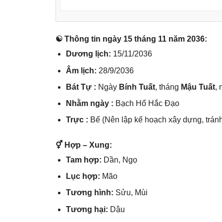
☯ Thônɡ tin ngày 15 thánɡ 11 năm 2036:
Dươnɡ lịch:
15/11/2036
Âm lịch:
28/9/2036
Bát Tự :
Ngày
Bính Tuất
, thánɡ
Mậu Tuất
,
Nhằm ngày :
Bạch Hổ Hắc Đạo
Trực :
Bế (Nên lập kế hoạch xây dựng, tránh
⚥ Hợp – Xung:
Tam hợp:
Dần, Ngọ
Lục hợp:
Mão
Tươnɡ hình:
Sửu, Mùi
Tươnɡ hại:
Dậu