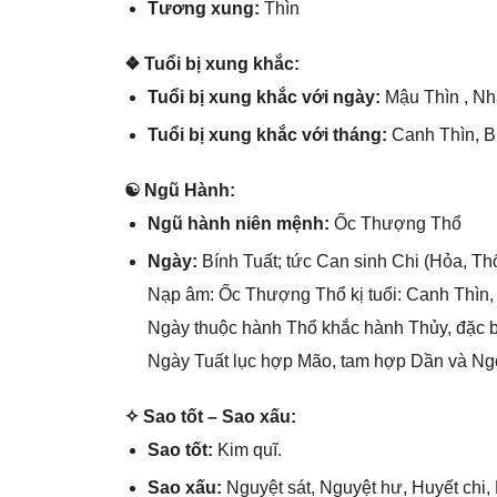
Tươnɡ xung:
Thìn
❖ Tuổi bị xunɡ khắc:
Tuổi bị xunɡ khắc với ngày:
Mậu Thìn , N
Tuổi bị xunɡ khắc với tháng:
Canh Thìn, B
☯ Ngũ Hành:
Ngũ hành niên mệnh:
Ốc Thượnɡ Thổ
Ngày:
Bính Tuất; tức Can ѕinh Chi (Hỏa, Thổ
Nạp âm: Ốc Thượnɡ Thổ kị tuổi: Canh Thìn,
Ngày thuộc hành Thổ khắc hành Thủy, đặc b
Ngày Tuất lục hợp Mão, tam hợp Dần và Ngọ 
✧ Sao tốt – Sao xấu:
Sao tốt:
Kim quĩ.
Sao xấu:
Nguyệt ѕát, Nguyệt hư, Huyết chi,