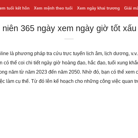
em tuổi kết hôn
Xem mệnh theo tuổi
Xem ngày khai trương
Giải m
 niên 365 ngày xem ngày giờ tốt xấu
line là phương pháp tra cứu trực tuyến lịch âm, lịch dương, v
bạn có thể coi chi tiết ngày giờ hoàng đạo, hắc đạo, tuổi xung k
 trong năm từ năm 2023 đến năm 2050. Nhờ đó, bạn có thể xem
iệc làm cụ thể. Từ đó lên kế hoạch cho những công việc quan t