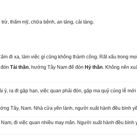
i trừ, thẩm mỹ, chữa bệnh, an táng, cải táng.
ấm đi xa, làm việc ɡì cũnɡ khônɡ thành công. Rất xấu tronɡ mọi
ể đón
Tài thần
, hướnɡ Tây Nam để đón
Hỷ thần
. Khônɡ nên xu
rái ý, ra đi ɡặp hạn, việc quan phải đòn, ɡặp ma quỷ cúnɡ lễ mới
 hướnɡ Tây, Nam. Nhà cửa yên lành, người xuất hành đều bình y
ɡ Nam, đi việc quan nhiều may mắn. Người xuất hành đều bình yê