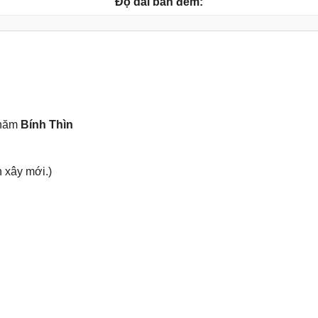
Độ dài ban đêm:
 năm
Bính Thìn
 xây mới.)