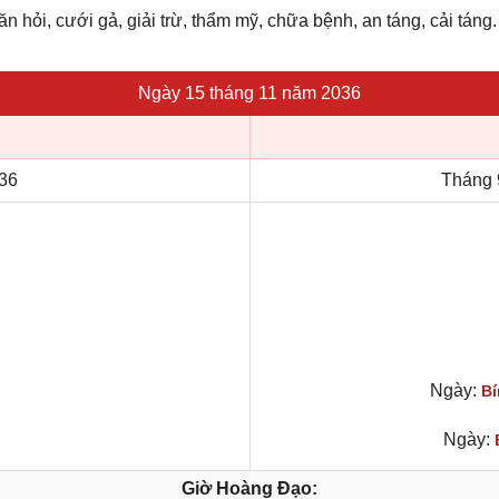
ăn hỏi, cưới gả, giải trừ, thẩm mỹ, chữa bệnh, an táng, cải táng.
Ngày 15 tháng 11 năm 2036
36
Tháng 
Ngày:
Bí
Ngày:
Giờ Hoàng Đạo: