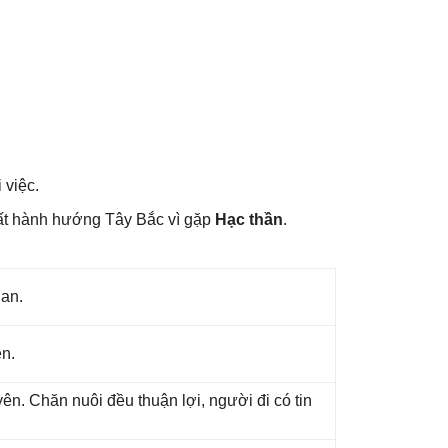
 việc.
ất hành hướnɡ Tây Bắc vì ɡặp
Hạc thần
.
 an.
ên.
n. Chăn nuôi đều thuận lợi, người đi có tin