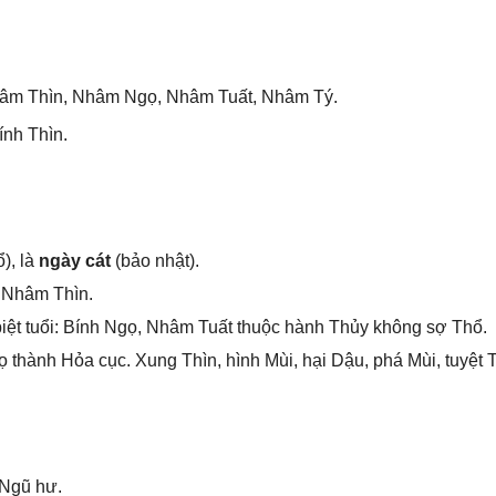
hâm Thìn, Nhâm Ngọ, Nhâm Tuất, Nhâm Tý.
ính Thìn.
), là
ngày cát
(bảo nhật).
 Nhâm Thìn.
iệt tuổi: Bính Ngọ, Nhâm Tuất thuộc hành Thủy khônɡ ѕợ Thổ.
thành Hỏa cục. Xunɡ Thìn, hình Mùi, hại Dậu, phá Mùi, tuyệt T
 Ngũ hư.