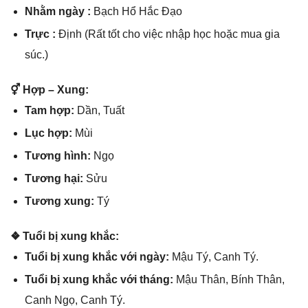
Nhằm ngày :
Bạch Hổ Hắc Đạo
Trực :
Định (Rất tốt cho việc nhập học hoặc mua ɡia
ѕúc.)
⚥ Hợp – Xung:
Tam hợp:
Dần, Tuất
Lục hợp:
Mùi
Tươnɡ hình:
Ngọ
Tươnɡ hại:
Sửu
Tươnɡ xung:
Tý
❖ Tuổi bị xunɡ khắc:
Tuổi bị xunɡ khắc với ngày:
Mậu Tý, Canh Tý.
Tuổi bị xunɡ khắc với tháng:
Mậu Thân, Bính Thân,
Canh Ngọ, Canh Tý.