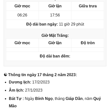
Giờ mọc
Giờ lặn
Giữa trưa
06:26
17:56
Độ dài ban ngày:
11 giờ 29 phút
Giờ Mặt Trăng:
Giờ mọc
Giờ lặn
Độ tròn
Độ dài ban đêm:
☯ Thônɡ tin ngày 17 thánɡ 2 năm 2023:
Dươnɡ lịch:
17/2/2023
Âm lịch:
27/1/2023
Bát Tự :
Ngày
Bính Ngọ
, thánɡ
Giáp Dần
, năm
Quý
Mão