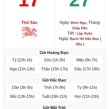
Thứ Sáu
Ngày:
, Tháng:
Bính Ngọ
Giáp Dần
Tiết :
Lập Xuân
Ngày:
Bạch Hổ Hắc Đạo (
Xấu )
Giờ Hoàng Đạo:
Tý (23h-1h)
Sửu (1h-3h)
Mão (5h-7h)
Ngọ (11h-13h)
Thân (15h-17h)
Dậu (17h-19h)
Giờ Hắc Đạo:
Dần (3h-5h)
Thìn (7h-9h)
Tỵ (9h-11h)
Mùi (13h-15h)
Tuất (19h-21h)
Hợi (21h-23h)
Giờ Mặt Trời: