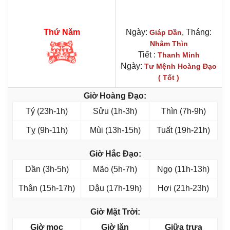
Thứ Năm
Ngày:
, Tháng:
Giáp Dần
Nhâm Thìn
Tiết :
Thanh Minh
Ngày:
Tư Mệnh Hoàng Đạo
( Tốt )
Giờ Hoàng Đạo:
Tý (23h-1h)
Sửu (1h-3h)
Thìn (7h-9h)
Tỵ (9h-11h)
Mùi (13h-15h)
Tuất (19h-21h)
Giờ Hắc Đạo:
Dần (3h-5h)
Mão (5h-7h)
Ngọ (11h-13h)
Thân (15h-17h)
Dậu (17h-19h)
Hợi (21h-23h)
Giờ Mặt Trời:
Giờ mọc
Giờ lặn
Giữa trưa