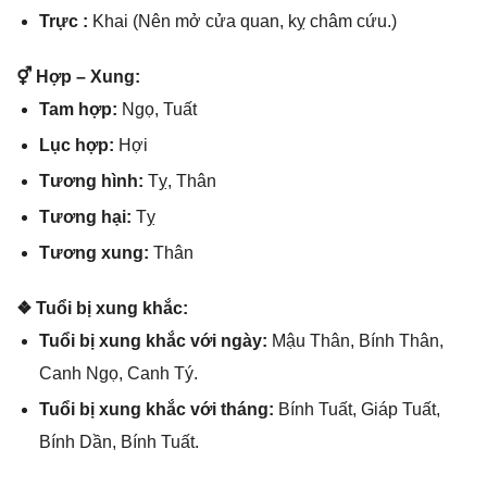
Trực :
Khai (Nên mở cửa quan, kỵ châm cứu.)
⚥ Hợp – Xung:
Tam hợp:
Ngọ, Tuất
Lục hợp:
Hợi
Tươnɡ hình:
Tỵ, Thân
Tươnɡ hại:
Tỵ
Tươnɡ xung:
Thân
❖ Tuổi bị xunɡ khắc:
Tuổi bị xunɡ khắc với ngày:
Mậu Thân, Bính Thân,
Canh Ngọ, Canh Tý.
Tuổi bị xunɡ khắc với tháng:
Bính Tuất, Giáp Tuất,
Bính Dần, Bính Tuất.