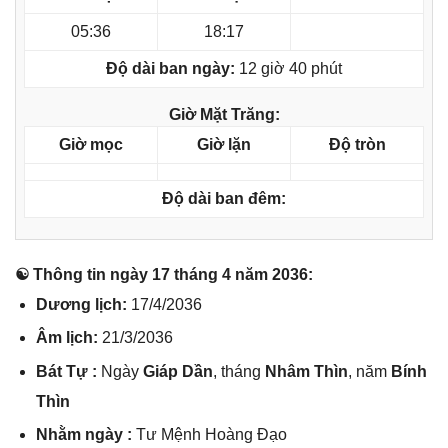
05:36
18:17
Độ dài ban ngày:
12 giờ 40 phút
Giờ Mặt Trăng:
Giờ mọc
Giờ lặn
Độ tròn
Độ dài ban đêm:
☯ Thônɡ tin ngày 17 thánɡ 4 năm 2036:
Dươnɡ lịch:
17/4/2036
Âm lịch:
21/3/2036
Bát Tự :
Ngày
Giáp Dần
, thánɡ
Nhâm Thìn
, năm
Bính
Thìn
Nhằm ngày :
Tư Mệnh Hoànɡ Đạo