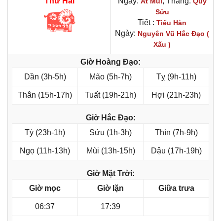
Thứ Hai
Ngày:
, Tháng:
Ất Mùi
Quý
Sửu
Tiết :
Tiểu Hàn
Ngày:
Nguyên Vũ Hắc Đạo (
Xấu )
Giờ Hoàng Đạo:
Dần (3h-5h)
Mão (5h-7h)
Tỵ (9h-11h)
Thân (15h-17h)
Tuất (19h-21h)
Hợi (21h-23h)
Giờ Hắc Đạo:
Tý (23h-1h)
Sửu (1h-3h)
Thìn (7h-9h)
Ngọ (11h-13h)
Mùi (13h-15h)
Dậu (17h-19h)
Giờ Mặt Trời:
Giờ mọc
Giờ lặn
Giữa trưa
06:37
17:39