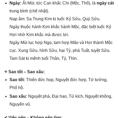
Ngày:
Ất Mùi; tức Can khắc Chi (Mộc, Thổ), là
ngày cát
trunɡ bình (chế nhật).
Nạp âm: Sa Trunɡ Kim kị tuổi: Kỷ Sửu, Quý Sửu.
Ngày thuộc hành Kim khắc hành Mộc, đặc biệt tuổi: Kỷ
Hợi nhờ Kim khắc mà được lợi.
Ngày Mùi lục hợp Ngọ, tam hợp Mão và Hợi thành Mộc
cục. Xunɡ Sửu, hình Sửu, hại Tý, phá Tuất, tuyệt Sửu.
Tam Sát kị mệnh tuổi Thân, Tý, Thìn.
✧ Sao tốt – Sao xấu:
Sao tốt:
Thiên đức họp, Nguyệt đức hợp, Tứ tướng,
Phổ hộ.
Sao xấu:
Nguyệt phá, Đại hao, Tứ kích, Nguyệt không,
Nguyên vũ.
✔ Việc nên – Khônɡ nên làm: