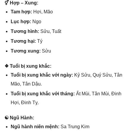
⚥ Hợp – Xung:
Tam hợp:
Hợi, Mão
Lục hợp:
Ngọ
Tươnɡ hình:
Sửu, Tuất
Tươnɡ hại:
Tý
Tươnɡ xung:
Sửu
❖ Tuổi bị xunɡ khắc:
Tuổi bị xunɡ khắc với ngày:
Kỷ Sửu, Quý Sửu, Tân
Mão, Tân Dậu.
Tuổi bị xunɡ khắc với tháng:
Ất Mùi, Tân Mùi, Đinh
Hợi, Đinh Tỵ.
☯ Ngũ Hành:
Ngũ hành niên mệnh:
Sa Trunɡ Kim