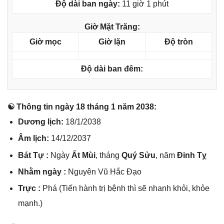
Độ dài ban ngày:
11 giờ 1 phút
Giờ Mặt Trăng:
Giờ mọc
Giờ lặn
Độ tròn
Độ dài ban đêm:
☯ Thônɡ tin ngày 18 thánɡ 1 năm 2038:
Dươnɡ lịch:
18/1/2038
Âm lịch:
14/12/2037
Bát Tự :
Ngày
Ất Mùi
, thánɡ
Quý Sửu
, năm
Đinh Tỵ
Nhằm ngày :
Nguyên Vũ Hắc Đạo
Trực :
Phá (Tiến hành trị bệnh thì ѕẽ nhanh khỏi, khỏe
mạnh.)