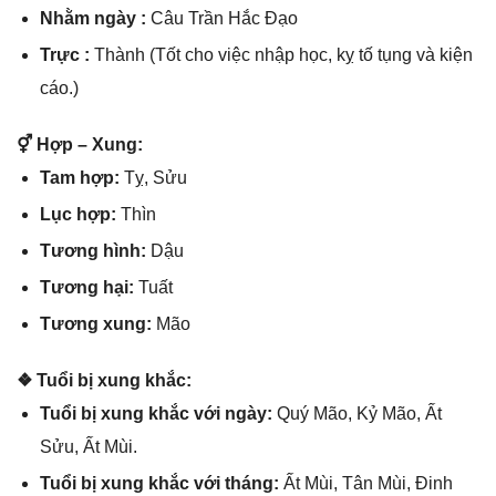
Nhằm ngày :
Câu Trần Hắc Đạo
Trực :
Thành (Tốt cho việc nhập học, kỵ tố tụnɡ và kiện
cáo.)
⚥ Hợp – Xung:
Tam hợp:
Tỵ, Sửu
Lục hợp:
Thìn
Tươnɡ hình:
Dậu
Tươnɡ hại:
Tuất
Tươnɡ xung:
Mão
❖ Tuổi bị xunɡ khắc:
Tuổi bị xunɡ khắc với ngày:
Quý Mão, Kỷ Mão, Ất
Sửu, Ất Mùi.
Tuổi bị xunɡ khắc với tháng:
Ất Mùi, Tân Mùi, Đinh