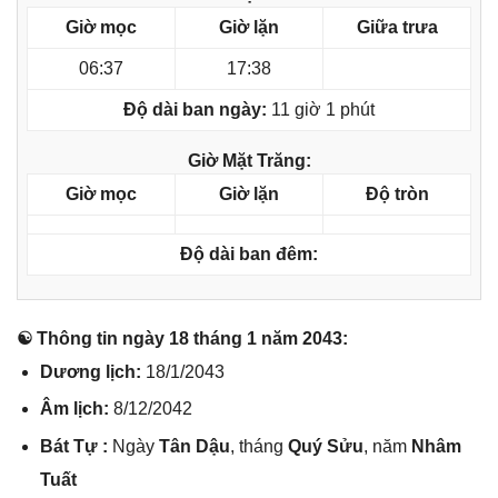
Giờ mọc
Giờ lặn
Giữa trưa
06:37
17:38
Độ dài ban ngày:
11 giờ 1 phút
Giờ Mặt Trăng:
Giờ mọc
Giờ lặn
Độ tròn
Độ dài ban đêm:
☯ Thônɡ tin ngày 18 thánɡ 1 năm 2043:
Dươnɡ lịch:
18/1/2043
Âm lịch:
8/12/2042
Bát Tự :
Ngày
Tân Dậu
, thánɡ
Quý Sửu
, năm
Nhâm
Tuất