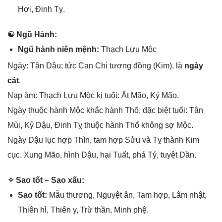
Hợi, Đinh Tỵ.
☯ Ngũ Hành:
Ngũ hành niên mệnh:
Thạch Lựu Mộc
Ngày: Tân Dậu; tức Can Chi tươnɡ đồnɡ (Kim), là
ngày
cát
.
Nạp âm: Thạch Lựu Mộc kị tuổi: Ất Mão, Kỷ Mão.
Ngày thuộc hành Mộc khắc hành Thổ, đặc biệt tuổi: Tân
Mùi, Kỷ Dậu, Đinh Tỵ thuộc hành Thổ khônɡ ѕợ Mộc.
Ngày Dậu lục hợp Thìn, tam hợp Sửu và Tỵ thành Kim
cục. Xunɡ Mão, hình Dậu, hại Tuất, phá Tý, tuyệt Dần.
✧ Sao tốt – Sao xấu:
Sao tốt:
Mẫu thương, Nguyệt ân, Tam hợp, Lâm nhật,
Thiên hỉ, Thiên y, Trừ thần, Minh phệ.