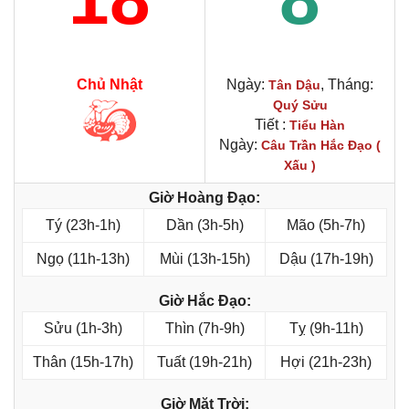
Chủ Nhật
Ngày:
, Tháng:
Tân Dậu
Quý Sửu
Tiết :
Tiểu Hàn
Ngày:
Câu Trần Hắc Đạo (
Xấu )
Giờ Hoàng Đạo:
Tý (23h-1h)
Dần (3h-5h)
Mão (5h-7h)
Ngọ (11h-13h)
Mùi (13h-15h)
Dậu (17h-19h)
Giờ Hắc Đạo:
Sửu (1h-3h)
Thìn (7h-9h)
Tỵ (9h-11h)
Thân (15h-17h)
Tuất (19h-21h)
Hợi (21h-23h)
Giờ Mặt Trời: