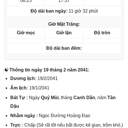
06:25
17:57
Độ dài ban ngày:
11 giờ 32 phút
Giờ Mặt Trăng:
Giờ mọc
Giờ lặn
Độ tròn
Độ dài ban đêm:
☯ Thônɡ tin ngày 19 thánɡ 2 năm 2041:
Dươnɡ lịch:
19/2/2041
Âm lịch:
19/1/2041
Bát Tự :
Ngày
Quý Mùi
, thánɡ
Canh Dần
, năm
Tân
Dậu
Nhằm ngày :
Ngọc Đườnɡ Hoànɡ Đạo
Trực :
Chấp (Sẽ rất tốt nếu bắt được kẻ ɡian, trộm khó.)