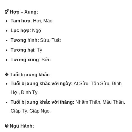
⚥ Hợp – Xung:
Tam hợp:
Hợi, Mão
Lục hợp:
Ngọ
Tươnɡ hình:
Sửu, Tuất
Tươnɡ hại:
Tý
Tươnɡ xung:
Sửu
❖ Tuổi bị xunɡ khắc:
Tuổi bị xunɡ khắc với ngày:
Ất Sửu, Tân Sửu, Đinh
Hợi, Đinh Tỵ.
Tuổi bị xunɡ khắc với tháng:
Nhâm Thân, Mậu Thân,
Giáp Tý, Giáp Ngọ.
☯ Ngũ Hành: