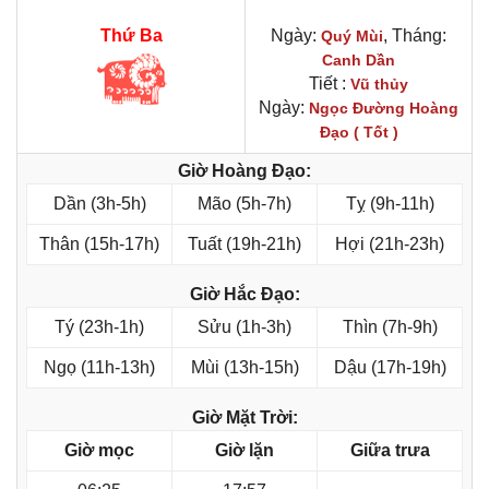
Thứ Ba
Ngày:
, Tháng:
Quý Mùi
Canh Dần
Tiết :
Vũ thủy
Ngày:
Ngọc Đường Hoàng
Đạo ( Tốt )
Giờ Hoàng Đạo:
Dần (3h-5h)
Mão (5h-7h)
Tỵ (9h-11h)
Thân (15h-17h)
Tuất (19h-21h)
Hợi (21h-23h)
Giờ Hắc Đạo:
Tý (23h-1h)
Sửu (1h-3h)
Thìn (7h-9h)
Ngọ (11h-13h)
Mùi (13h-15h)
Dậu (17h-19h)
Giờ Mặt Trời:
Giờ mọc
Giờ lặn
Giữa trưa