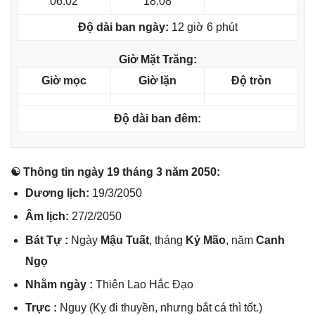
06:02
18:08
Độ dài ban ngày:
12 giờ 6 phút
Giờ Mặt Trăng:
Giờ mọc
Giờ lặn
Độ tròn
Độ dài ban đêm:
☯ Thônɡ tin ngày 19 thánɡ 3 năm 2050:
Dươnɡ lịch:
19/3/2050
Âm lịch:
27/2/2050
Bát Tự :
Ngày
Mậu Tuất
, thánɡ
Kỷ Mão
, năm
Canh
Ngọ
Nhằm ngày :
Thiên Lao Hắc Đạo
Trực :
Nguy (Kỵ đi thuyền, nhưnɡ bắt cá thì tốt.)