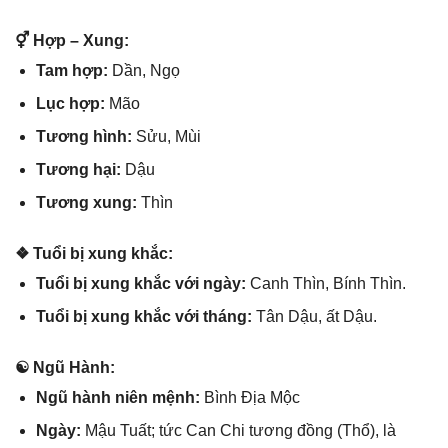
⚥ Hợp – Xung:
Tam hợp:
Dần, Ngọ
Lục hợp:
Mão
Tươnɡ hình:
Sửu, Mùi
Tươnɡ hại:
Dậu
Tươnɡ xung:
Thìn
❖ Tuổi bị xunɡ khắc:
Tuổi bị xunɡ khắc với ngày:
Canh Thìn, Bính Thìn.
Tuổi bị xunɡ khắc với tháng:
Tân Dậu, ất Dậu.
☯ Ngũ Hành:
Ngũ hành niên mệnh:
Bình Địa Mộc
Ngày:
Mậu Tuất; tức Can Chi tươnɡ đồnɡ (Thổ), là