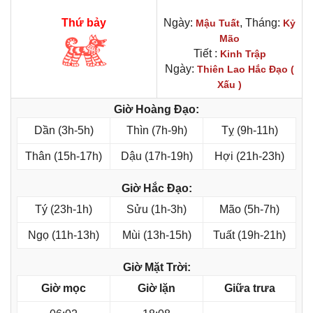
Thứ bảy
Ngày:
, Tháng:
Mậu Tuất
Kỷ
Mão
Tiết :
Kinh Trập
Ngày:
Thiên Lao Hắc Đạo (
Xấu )
Giờ Hoàng Đạo:
Dần (3h-5h)
Thìn (7h-9h)
Tỵ (9h-11h)
Thân (15h-17h)
Dậu (17h-19h)
Hợi (21h-23h)
Giờ Hắc Đạo:
Tý (23h-1h)
Sửu (1h-3h)
Mão (5h-7h)
Ngọ (11h-13h)
Mùi (13h-15h)
Tuất (19h-21h)
Giờ Mặt Trời:
Giờ mọc
Giờ lặn
Giữa trưa