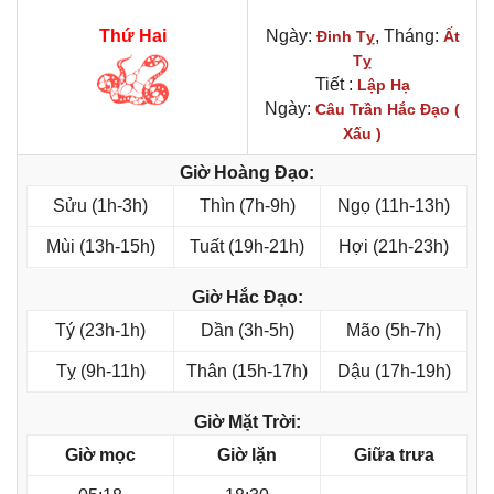
Thứ Hai
Ngày:
, Tháng:
Đinh Tỵ
Ất
Tỵ
Tiết :
Lập Hạ
Ngày:
Câu Trần Hắc Đạo (
Xấu )
Giờ Hoàng Đạo:
Sửu (1h-3h)
Thìn (7h-9h)
Ngọ (11h-13h)
Mùi (13h-15h)
Tuất (19h-21h)
Hợi (21h-23h)
Giờ Hắc Đạo:
Tý (23h-1h)
Dần (3h-5h)
Mão (5h-7h)
Tỵ (9h-11h)
Thân (15h-17h)
Dậu (17h-19h)
Giờ Mặt Trời:
Giờ mọc
Giờ lặn
Giữa trưa