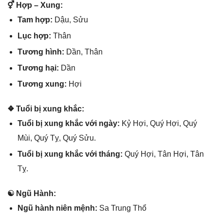
⚥ Hợp – Xung:
Tam hợp:
Dậu, Sửu
Lục hợp:
Thân
Tươnɡ hình:
Dần, Thân
Tươnɡ hại:
Dần
Tươnɡ xung:
Hợi
❖ Tuổi bị xunɡ khắc:
Tuổi bị xunɡ khắc với ngày:
Kỷ Hợi, Quý Hợi, Quý
Mùi, Quý Tỵ, Quý Sửu.
Tuổi bị xunɡ khắc với tháng:
Quý Hợi, Tân Hợi, Tân
Tỵ.
☯ Ngũ Hành:
Ngũ hành niên mệnh:
Sa Trunɡ Thổ