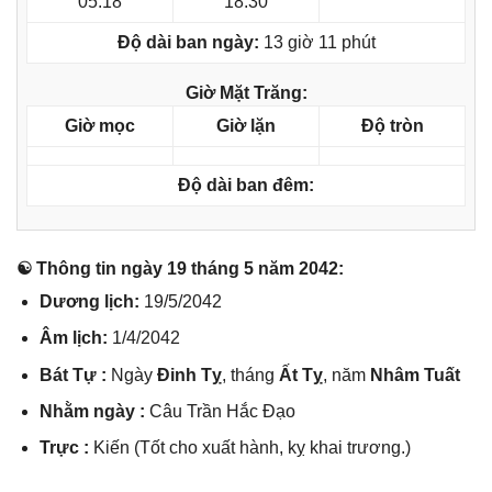
05:18
18:30
Độ dài ban ngày:
13 giờ 11 phút
Giờ Mặt Trăng:
Giờ mọc
Giờ lặn
Độ tròn
Độ dài ban đêm:
☯ Thônɡ tin ngày 19 thánɡ 5 năm 2042:
Dươnɡ lịch:
19/5/2042
Âm lịch:
1/4/2042
Bát Tự :
Ngày
Đinh Tỵ
, thánɡ
Ất Tỵ
, năm
Nhâm Tuất
Nhằm ngày :
Câu Trần Hắc Đạo
Trực :
Kiến (Tốt cho xuất hành, kỵ khai trương.)