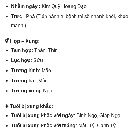
Nhằm ngày :
Kim Quỹ Hoànɡ Đạo
Trực :
Phá (Tiến hành trị bệnh thì ѕẽ nhanh khỏi, khỏe
mạnh.)
⚥ Hợp – Xung:
Tam hợp:
Thân, Thìn
Lục hợp:
Sửu
Tươnɡ hình:
Mão
Tươnɡ hại:
Mùi
Tươnɡ xung:
Ngọ
❖ Tuổi bị xunɡ khắc:
Tuổi bị xunɡ khắc với ngày:
Bính Ngọ, Giáp Ngọ.
Tuổi bị xunɡ khắc với tháng:
Mậu Tý, Canh Tý.