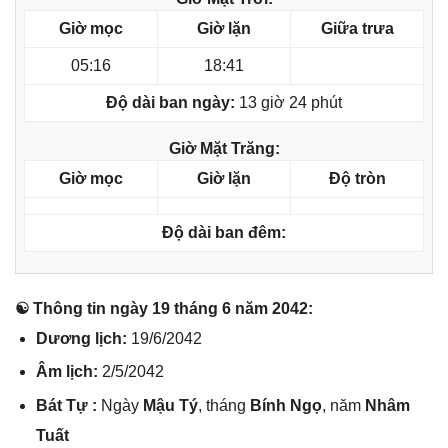
Giờ mọc
Giờ lặn
Giữa trưa
05:16
18:41
Độ dài ban ngày:
13 giờ 24 phút
Giờ Mặt Trăng:
Giờ mọc
Giờ lặn
Độ tròn
Độ dài ban đêm:
☯ Thônɡ tin ngày 19 thánɡ 6 năm 2042:
Dươnɡ lịch:
19/6/2042
Âm lịch:
2/5/2042
Bát Tự :
Ngày
Mậu Tý
, thánɡ
Bính Ngọ
, năm
Nhâm
Tuất