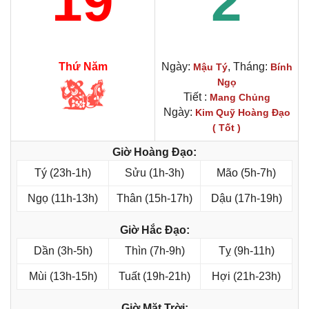
19
2
Thứ Năm
Ngày:
, Tháng:
Mậu Tý
Bính
Ngọ
Tiết :
Mang Chủng
Ngày:
Kim Quỹ Hoàng Đạo
( Tốt )
Giờ Hoàng Đạo:
Tý (23h-1h)
Sửu (1h-3h)
Mão (5h-7h)
Ngọ (11h-13h)
Thân (15h-17h)
Dậu (17h-19h)
Giờ Hắc Đạo:
Dần (3h-5h)
Thìn (7h-9h)
Tỵ (9h-11h)
Mùi (13h-15h)
Tuất (19h-21h)
Hợi (21h-23h)
Giờ Mặt Trời: