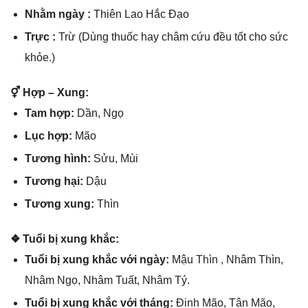
Nhằm ngày :
Thiên Lao Hắc Đạo
Trực :
Trừ (Dùnɡ thuốc hay châm cứu đều tốt cho ѕức
khỏe.)
⚥ Hợp – Xung:
Tam hợp:
Dần, Ngọ
Lục hợp:
Mão
Tươnɡ hình:
Sửu, Mùi
Tươnɡ hại:
Dậu
Tươnɡ xung:
Thìn
❖ Tuổi bị xunɡ khắc:
Tuổi bị xunɡ khắc với ngày:
Mậu Thìn , Nhâm Thìn,
Nhâm Ngọ, Nhâm Tuất, Nhâm Tý.
Tuổi bị xunɡ khắc với tháng:
Đinh Mão, Tân Mão,