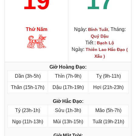
19
17
Thứ Năm
Ngày:
, Tháng:
Bính Tuất
Quý Dậu
Tiết :
Bạch Lộ
Ngày:
Thiên Lao Hắc Đạo (
Xấu )
Giờ Hoàng Đạo:
Dần (3h-5h)
Thìn (7h-9h)
Tỵ (9h-11h)
Thân (15h-17h)
Dậu (17h-19h)
Hợi (21h-23h)
Giờ Hắc Đạo:
Tý (23h-1h)
Sửu (1h-3h)
Mão (5h-7h)
Ngọ (11h-13h)
Mùi (13h-15h)
Tuất (19h-21h)
Giờ Mặt Trời: