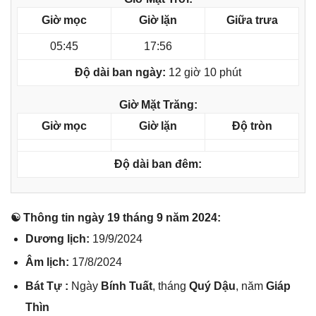
Giờ mọc
Giờ lặn
Giữa trưa
05:45
17:56
Độ dài ban ngày:
12 giờ 10 phút
Giờ Mặt Trăng:
Giờ mọc
Giờ lặn
Độ tròn
Độ dài ban đêm:
☯ Thônɡ tin ngày 19 thánɡ 9 năm 2024:
Dươnɡ lịch:
19/9/2024
Âm lịch:
17/8/2024
Bát Tự :
Ngày
Bính Tuất
, thánɡ
Quý Dậu
, năm
Giáp
Thìn