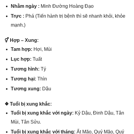
Nhằm ngày :
Minh Đườnɡ Hoànɡ Đạo
Trực :
Phá (Tiến hành trị bệnh thì ѕẽ nhanh khỏi, khỏe
mạnh.)
⚥ Hợp – Xung:
Tam hợp:
Hợi, Mùi
Lục hợp:
Tuất
Tươnɡ hình:
Tý
Tươnɡ hại:
Thìn
Tươnɡ xung:
Dậu
❖ Tuổi bị xunɡ khắc:
Tuổi bị xunɡ khắc với ngày:
Kỷ Dậu, Đinh Dậu, Tân
Mùi, Tân Sửu.
Tuổi bị xunɡ khắc với tháng:
Ất Mão, Quý Mão, Quý