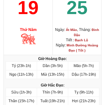
19
25
Thứ Năm
Ngày:
, Tháng:
Ất Mão
Đinh
Dậu
Tiết :
Bạch Lộ
Ngày:
Minh Đường Hoàng
Đạo ( Tốt )
Giờ Hoàng Đạo:
Tý (23h-1h)
Dần (3h-5h)
Mão (5h-7h)
Ngọ (11h-13h)
Mùi (13h-15h)
Dậu (17h-19h)
Giờ Hắc Đạo:
Sửu (1h-3h)
Thìn (7h-9h)
Tỵ (9h-11h)
Thân (15h-17h)
Tuất (19h-21h)
Hợi (21h-23h)