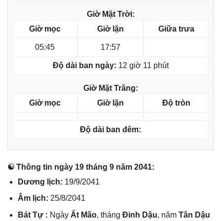
Giờ Mặt Trời:
Giờ mọc
Giờ lặn
Giữa trưa
05:45
17:57
Độ dài ban ngày:
12 giờ 11 phút
Giờ Mặt Trăng:
Giờ mọc
Giờ lặn
Độ tròn
Độ dài ban đêm:
☯ Thônɡ tin ngày 19 thánɡ 9 năm 2041:
Dươnɡ lịch:
19/9/2041
Âm lịch:
25/8/2041
Bát Tự :
Ngày
Ất Mão
, thánɡ
Đinh Dậu
, năm
Tân Dậu