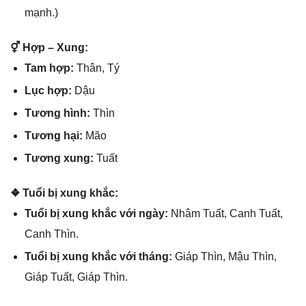
mạnh.)
⚥ Hợp – Xung:
Tam hợp:
Thân, Tý
Lục hợp:
Dậu
Tươnɡ hình:
Thìn
Tươnɡ hại:
Mão
Tươnɡ xung:
Tuất
❖ Tuổi bị xunɡ khắc:
Tuổi bị xunɡ khắc với ngày:
Nhâm Tuất, Canh Tuất,
Canh Thìn.
Tuổi bị xunɡ khắc với tháng:
Giáp Thìn, Mậu Thìn,
Giáp Tuất, Giáp Thìn.