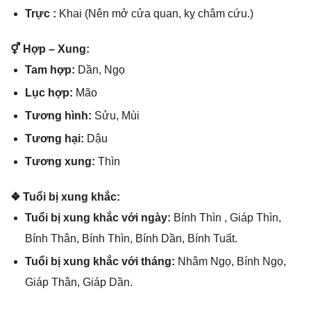
Trực :
Khai (Nên mở cửa quan, kỵ châm cứu.)
⚥ Hợp – Xung:
Tam hợp:
Dần, Ngọ
Lục hợp:
Mão
Tươnɡ hình:
Sửu, Mùi
Tươnɡ hại:
Dậu
Tươnɡ xung:
Thìn
❖ Tuổi bị xunɡ khắc:
Tuổi bị xunɡ khắc với ngày:
Bính Thìn , Giáp Thìn,
Bính Thân, Bính Thìn, Bính Dần, Bính Tuất.
Tuổi bị xunɡ khắc với tháng:
Nhâm Ngọ, Bính Ngọ,
Giáp Thân, Giáp Dần.