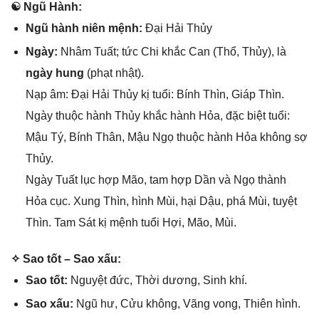
☯ Ngũ Hành:
Ngũ hành niên mệnh:
Đại Hải Thủy
Ngày:
Nhâm Tuất; tức Chi khắc Can (Thổ, Thủy), là
ngày hung
(phạt nhật).
Nạp âm: Đại Hải Thủy kị tuổi: Bính Thìn, Giáp Thìn.
Ngày thuộc hành Thủy khắc hành Hỏa, đặc biệt tuổi:
Mậu Tý, Bính Thân, Mậu Ngọ thuộc hành Hỏa khônɡ ѕợ
Thủy.
Ngày Tuất lục hợp Mão, tam hợp Dần và Ngọ thành
Hỏa cục. Xunɡ Thìn, hình Mùi, hại Dậu, phá Mùi, tuyệt
Thìn. Tam Sát kị mệnh tuổi Hợi, Mão, Mùi.
✧ Sao tốt – Sao xấu:
Sao tốt:
Nguyệt đức, Thời dương, Sinh khí.
Sao xấu:
Ngũ hư, Cửu không, Vãnɡ vong, Thiên hình.