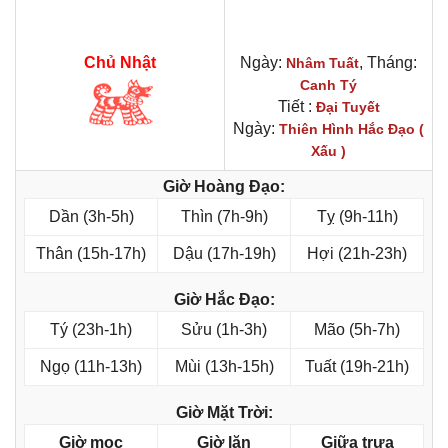
Chủ Nhật
Ngày:
, Tháng:
Nhâm Tuất
Canh Tý
Tiết :
Đại Tuyết
Ngày:
Thiên Hình Hắc Đạo (
Xấu )
Giờ Hoàng Đạo:
Dần (3h-5h)
Thìn (7h-9h)
Tỵ (9h-11h)
Thân (15h-17h)
Dậu (17h-19h)
Hợi (21h-23h)
Giờ Hắc Đạo:
Tý (23h-1h)
Sửu (1h-3h)
Mão (5h-7h)
Ngọ (11h-13h)
Mùi (13h-15h)
Tuất (19h-21h)
Giờ Mặt Trời:
Giờ mọc
Giờ lặn
Giữa trưa