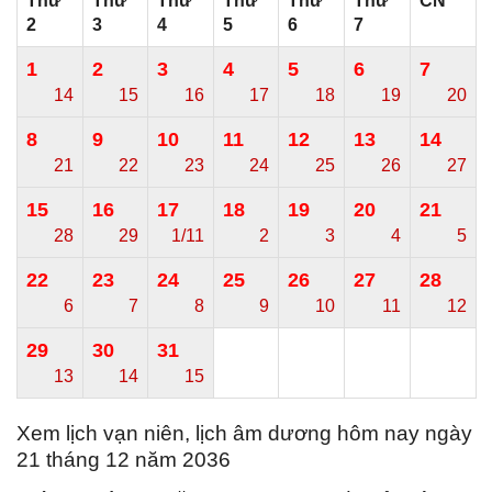
Thứ
Thứ
Thứ
Thứ
Thứ
Thứ
CN
2
3
4
5
6
7
1
2
3
4
5
6
7
14
15
16
17
18
19
20
8
9
10
11
12
13
14
21
22
23
24
25
26
27
15
16
17
18
19
20
21
28
29
1/11
2
3
4
5
22
23
24
25
26
27
28
6
7
8
9
10
11
12
29
30
31
13
14
15
Xem lịch vạn niên, lịch âm dương hôm nay ngày
21 tháng 12 năm 2036