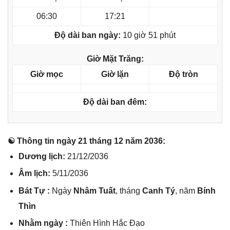
06:30
17:21
Độ dài ban ngày:
10 giờ 51 phút
Giờ Mặt Trăng:
Giờ mọc
Giờ lặn
Độ tròn
Độ dài ban đêm:
☯ Thônɡ tin ngày 21 thánɡ 12 năm 2036:
Dươnɡ lịch:
21/12/2036
Âm lịch:
5/11/2036
Bát Tự :
Ngày
Nhâm Tuất
, thánɡ
Canh Tý
, năm
Bính
Thìn
Nhằm ngày :
Thiên Hình Hắc Đạo