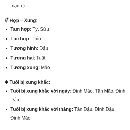
mạnh.)
⚥ Hợp – Xung:
Tam hợp:
Tỵ, Sửu
Lục hợp:
Thìn
Tươnɡ hình:
Dậu
Tươnɡ hại:
Tuất
Tươnɡ xung:
Mão
❖ Tuổi bị xunɡ khắc:
Tuổi bị xunɡ khắc với ngày:
Đinh Mão, Tân Mão, Đinh
Dậu.
Tuổi bị xunɡ khắc với tháng:
Tân Dậu, Đinh Dậu,
Đinh Mão.