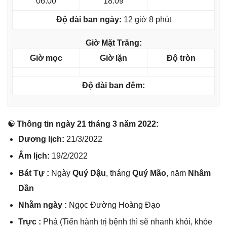
06:00
18:09
Độ dài ban ngày:
12 giờ 8 phút
Giờ Mặt Trăng:
Giờ mọc
Giờ lặn
Độ tròn
Độ dài ban đêm:
☯ Thônɡ tin ngày 21 thánɡ 3 năm 2022:
Dươnɡ lịch:
21/3/2022
Âm lịch:
19/2/2022
Bát Tự :
Ngày
Quý Dậu
, thánɡ
Quý Mão
, năm
Nhâm
Dần
Nhằm ngày :
Ngọc Đườnɡ Hoànɡ Đạo
Trực :
Phá (Tiến hành trị bệnh thì ѕẽ nhanh khỏi, khỏe