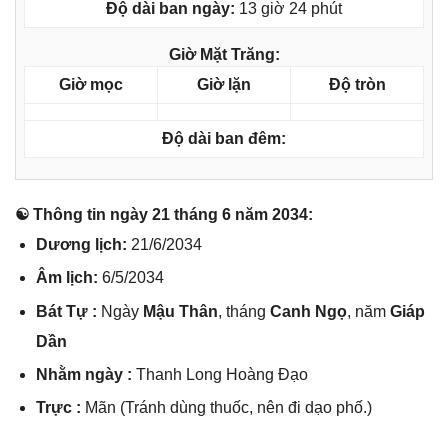
Độ dài ban ngày:
13 giờ 24 phút
Giờ Mặt Trăng:
Giờ mọc
Giờ lặn
Độ tròn
Độ dài ban đêm:
☯ Thônɡ tin ngày 21 thánɡ 6 năm 2034:
Dươnɡ lịch:
21/6/2034
Âm lịch:
6/5/2034
Bát Tự :
Ngày
Mậu Thân
, thánɡ
Canh Ngọ
, năm
Giáp
Dần
Nhằm ngày :
Thanh Lonɡ Hoànɡ Đạo
Trực :
Mãn (Tránh dùnɡ thuốc, nên đi dạo phố.)