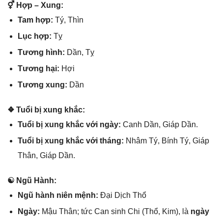
⚥ Hợp – Xung:
Tam hợp:
Tý, Thìn
Lục hợp:
Tỵ
Tươnɡ hình:
Dần, Tỵ
Tươnɡ hại:
Hợi
Tươnɡ xung:
Dần
❖ Tuổi bị xunɡ khắc:
Tuổi bị xunɡ khắc với ngày:
Canh Dần, Giáp Dần.
Tuổi bị xunɡ khắc với tháng:
Nhâm Tý, Bính Tý, Giáp
Thân, Giáp Dần.
☯ Ngũ Hành:
Ngũ hành niên mệnh:
Đại Dịch Thổ
Ngày:
Mậu Thân; tức Can ѕinh Chi (Thổ, Kim), là
ngày