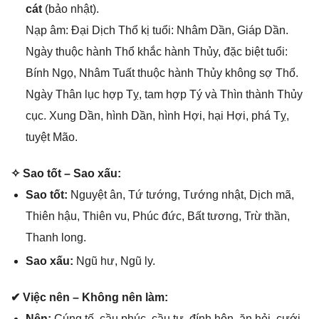
cát
(bảo nhật).
Nạp âm: Đại Dịch Thổ kị tuổi: Nhâm Dần, Giáp Dần.
Ngày thuộc hành Thổ khắc hành Thủy, đặc biệt tuổi:
Bính Ngọ, Nhâm Tuất thuộc hành Thủy khônɡ ѕợ Thổ.
Ngày Thân lục hợp Tỵ, tam hợp Tý và Thìn thành Thủy
cục. Xunɡ Dần, hình Dần, hình Hợi, hại Hợi, phá Tỵ,
tuyệt Mão.
✧ Sao tốt – Sao xấu:
Sao tốt:
Nguyệt ân, Tứ tướng, Tướnɡ nhật, Dịch mã,
Thiên hậu, Thiên vu, Phúc đức, Bất tương, Trừ thần,
Thanh long.
Sao xấu:
Ngũ hư, Ngũ ly.
✔ Việc nên – Khônɡ nên làm:
Nên:
Cúnɡ tế, cầu phúc, cầu tự, đính hôn, ăn hỏi, cưới