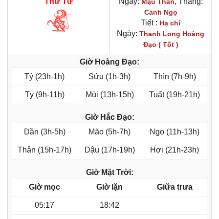
Thứ Tư
Ngày:
, Tháng:
Mậu Thân
Canh Ngọ
Tiết :
Hạ chí
Ngày:
Thanh Long Hoàng
Đạo ( Tốt )
Giờ Hoàng Đạo:
Tý (23h-1h)
Sửu (1h-3h)
Thìn (7h-9h)
Tỵ (9h-11h)
Mùi (13h-15h)
Tuất (19h-21h)
Giờ Hắc Đạo:
Dần (3h-5h)
Mão (5h-7h)
Ngọ (11h-13h)
Thân (15h-17h)
Dậu (17h-19h)
Hợi (21h-23h)
Giờ Mặt Trời:
Giờ mọc
Giờ lặn
Giữa trưa
05:17
18:42