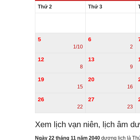
Thứ 2
Thứ 3
5
6
1/10
2
12
13
8
9
19
20
15
16
26
27
22
23
Xem lịch vạn niên, lịch âm 
Ngày 22 tháng 11 năm 2040
dương lịch là Th