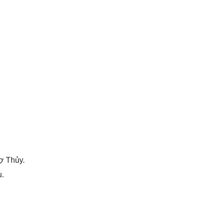
ợ Thủy.
u.
.