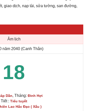
ết, giao dịch, nạp tài, sửa tường, san đường,
Âm lịch
0 năm 2040 (Canh Thân)
18
, Tháng:
iáp Dần
Đinh Hợi
Tiết :
Tiểu tuyết
hiên Lao Hắc Đạo ( Xấu )