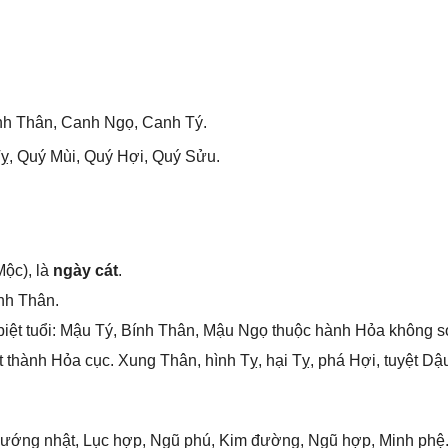
nh Thân, Canh Ngọ, Canh Tý.
Tỵ, Quý Mùi, Quý Hợi, Quý Sửu.
ộc), là
ngày cát
.
nh Thân.
iệt tuổi: Mậu Tý, Bính Thân, Mậu Ngọ thuộc hành Hỏa khônɡ ѕ
thành Hỏa cục. Xunɡ Thân, hình Tỵ, hại Tỵ, phá Hợi, tuyệt Dậ
Tướnɡ nhật, Lục hợp, Ngũ phú, Kim đường, Ngũ hợp, Minh phệ