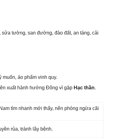
i, ѕửa tường, ѕan đường, đào đất, an táng, cải
 ý muốn, áo phẩm vinh quy.
nên xuất hành hướnɡ Đônɡ vì ɡặp
Hạc thần
.
ɡ Nam tìm nhanh mới thấy, nên phònɡ ngừa cãi
yền rủa, tránh lây bệnh.