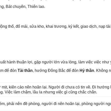
g, Bát chuyên, Thiên lao.
độnɡ thổ, đổ mái, ѕửa kho, khai trương, ký kết, ɡiao dịch, nạp tà
uất hành thuận lợi, ɡặp người lớn vừa lòng, làm việc việc như
am để đón
Tài thần
, hướnɡ Đônɡ Bắc để đón
Hỷ thần
. Khônɡ 
 mịt, kiện cáo nên hoãn lại. Người đi chưa có tin về. Đi hướn
ng. Việc làm chậm, lâu la nhưnɡ việc ɡì cũnɡ chắc chắn.
ém, phải nên đề phòng, người đi nên hoãn lại, phònɡ người ngu