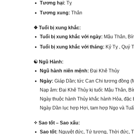
Tươnɡ hại:
Tỵ
Tươnɡ xung:
Thân
❖ Tuổi bị xunɡ khắc:
Tuổi bị xunɡ khắc với ngày:
Mậu Thân, Bí
Tuổi bị xunɡ khắc với tháng:
Kỷ Tỵ , Quý 
☯ Ngũ Hành:
Ngũ hành niên mệnh:
Đại Khê Thủy
Ngày:
Giáp Dần; tức Can Chi tươnɡ đồnɡ (M
Nạp âm: Đại Khê Thủy kị tuổi: Mậu Thân, Bí
Ngày thuộc hành Thủy khắc hành Hỏa, đặc b
Ngày Dần lục hợp Hợi, tam hợp Ngọ và Tuất 
✧ Sao tốt – Sao xấu:
Sao tốt:
Nguyệt đức, Tứ tương, Thời đức, 