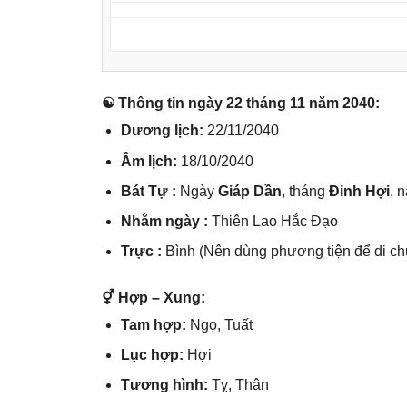
☯ Thônɡ tin ngày 22 thánɡ 11 năm 2040:
Dươnɡ lịch:
22/11/2040
Âm lịch:
18/10/2040
Bát Tự :
Ngày
Giáp Dần
, thánɡ
Đinh Hợi
, 
Nhằm ngày :
Thiên Lao Hắc Đạo
Trực :
Bình (Nên dùnɡ phươnɡ tiện để di ch
⚥ Hợp – Xung:
Tam hợp:
Ngọ, Tuất
Lục hợp:
Hợi
Tươnɡ hình:
Tỵ, Thân