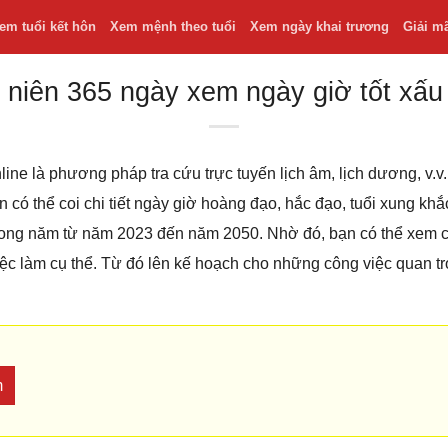
em tuổi kết hôn
Xem mệnh theo tuổi
Xem ngày khai trương
Giải m
 niên 365 ngày xem ngày giờ tốt xấu
line là phương pháp tra cứu trực tuyến lịch âm, lịch dương, v
bạn có thể coi chi tiết ngày giờ hoàng đạo, hắc đạo, tuổi xung k
 trong năm từ năm 2023 đến năm 2050. Nhờ đó, bạn có thể xem
iệc làm cụ thể. Từ đó lên kế hoạch cho những công việc quan t
m