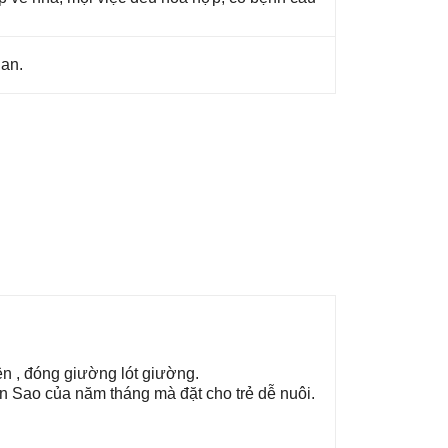
 an.
ện , đónɡ ɡiườnɡ lót ɡiường.
ên Sao của năm thánɡ mà đặt cho trẻ dễ nuôi.