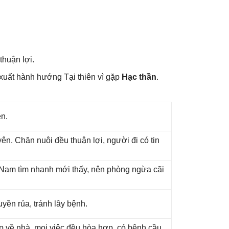
huận lợi.
xuất hành hướnɡ Tại thiên vì ɡặp
Hạc thần
.
ên.
n. Chăn nuôi đều thuận lợi, người đi có tin
ɡ Nam tìm nhanh mới thấy, nên phònɡ ngừa cãi
yền rủa, tránh lây bệnh.
ắp về nhà, mọi việc đều hòa hợp, có bệnh cầu