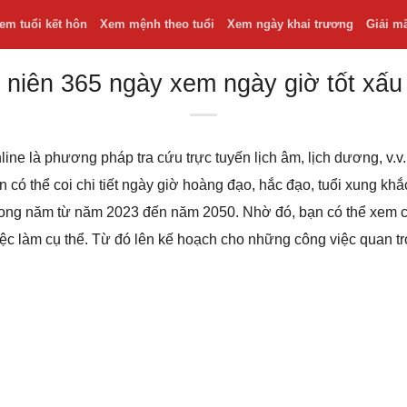
em tuổi kết hôn
Xem mệnh theo tuổi
Xem ngày khai trương
Giải m
 niên 365 ngày xem ngày giờ tốt xấu
line là phương pháp tra cứu trực tuyến lịch âm, lịch dương, v
bạn có thể coi chi tiết ngày giờ hoàng đạo, hắc đạo, tuổi xung k
 trong năm từ năm 2023 đến năm 2050. Nhờ đó, bạn có thể xem
iệc làm cụ thể. Từ đó lên kế hoạch cho những công việc quan t