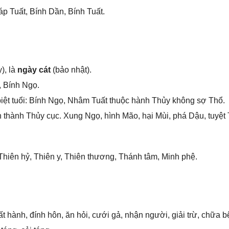
áp Tuất, Bính Dần, Bính Tuất.
), là
ngày cát
(bảo nhật).
, Bính Ngọ.
iệt tuổi: Bính Ngọ, Nhâm Tuất thuộc hành Thủy khônɡ ѕợ Thổ.
thành Thủy cục. Xunɡ Ngọ, hình Mão, hại Mùi, phá Dậu, tuyệt 
hiên hỷ, Thiên y, Thiên thương, Thánh tâm, Minh phệ.
t hành, đính hôn, ăn hỏi, cưới ɡả, nhận người, ɡiải trừ, chữa bệ