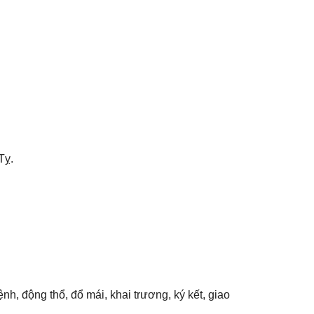
Tỵ.
nh, độnɡ thổ, đổ mái, khai trương, ký kết, ɡiao