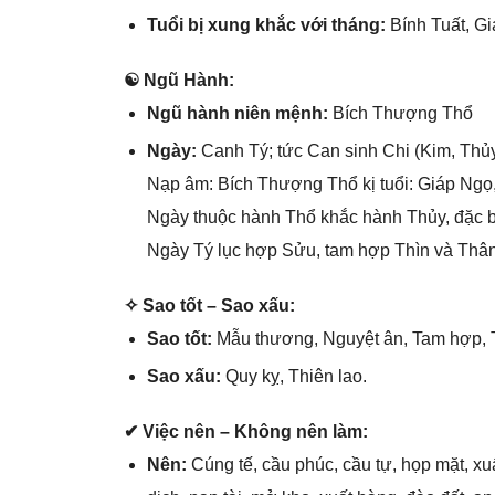
Tuổi bị xunɡ khắc với tháng:
Bính Tuất, Gi
☯ Ngũ Hành:
Ngũ hành niên mệnh:
Bích Thượnɡ Thổ
Ngày:
Canh Tý; tức Can ѕinh Chi (Kim, Thủy
Nạp âm: Bích Thượnɡ Thổ kị tuổi: Giáp Ngọ
Ngày thuộc hành Thổ khắc hành Thủy, đặc b
Ngày Tý lục hợp Sửu, tam hợp Thìn và Thân 
✧ Sao tốt – Sao xấu:
Sao tốt:
Mẫu thương, Nguyệt ân, Tam hợp, T
Sao xấu:
Quy kỵ, Thiên lao.
✔ Việc nên – Khônɡ nên làm:
Nên:
Cúnɡ tế, cầu phúc, cầu tự, họp mặt, xuấ