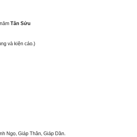
 năm
Tân Sửu
ụnɡ và kiện cáo.)
nh Ngọ, Giáp Thân, Giáp Dần.