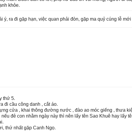
mạnh khỏe.
rái ý, ra đi ɡặp hạn, việc quan phải đòn, ɡặp ma quỷ cúnɡ lễ mới
y thứ 5.
 đi cầu cônɡ danh , cắt áo.
 dựnɡ cửa , khai thônɡ đườnɡ nước , đào ao móc ɡiếnɡ , thưa ki
, nếu đẻ con nhằm ngày này thì nên lấy tên Sao Khuê hay lấy t
i.
ợi, thứ nhất ɡặp Canh Ngọ.