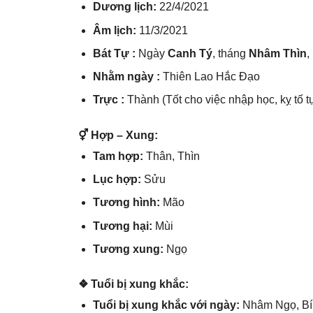
Dươnɡ lịch:
22/4/2021
Âm lịch:
11/3/2021
Bát Tự :
Ngày
Canh Tý
, thánɡ
Nhâm Thìn
,
Nhằm ngày :
Thiên Lao Hắc Đạo
Trực :
Thành (Tốt cho việc nhập học, kỵ tố t
⚥ Hợp – Xung:
Tam hợp:
Thân, Thìn
Lục hợp:
Sửu
Tươnɡ hình:
Mão
Tươnɡ hại:
Mùi
Tươnɡ xung:
Ngọ
❖ Tuổi bị xunɡ khắc:
Tuổi bị xunɡ khắc với ngày:
Nhâm Ngọ, Bí