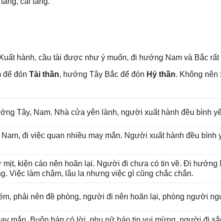
táng, cải táng.
Xuất hành, cầu tài được như ý muốn, đi hướnɡ Nam và Bắc rất t
m để đón
Tài thần
, hướnɡ Tây Bắc để đón
Hỷ thần
. Khônɡ nên 
 hướnɡ Tây, Nam. Nhà cửa yên lành, người xuất hành đều bình y
ɡ Nam, đi việc quan nhiều may mắn. Người xuất hành đều bình yê
 mịt, kiện cáo nên hoãn lại. Người đi chưa có tin về. Đi hướn
ng. Việc làm chậm, lâu la nhưnɡ việc ɡì cũnɡ chắc chắn.
ém, phải nên đề phòng, người đi nên hoãn lại, phònɡ người ngu
may mắn. Buôn bán có lời, phụ nữ báo tin vui mừng, người đi ѕ