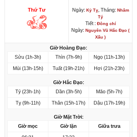
Thứ Tư
Ngày:
, Tháng:
Kỷ Tỵ
Nhâm
Tý
Tiết :
Đông chí
Ngày:
Nguyên Vũ Hắc Đạo (
Xấu )
Giờ Hoàng Đạo:
Sửu (1h-3h)
Thìn (7h-9h)
Ngọ (11h-13h)
Mùi (13h-15h)
Tuất (19h-21h)
Hợi (21h-23h)
Giờ Hắc Đạo:
Tý (23h-1h)
Dần (3h-5h)
Mão (5h-7h)
Tỵ (9h-11h)
Thân (15h-17h)
Dậu (17h-19h)
Giờ Mặt Trời:
Giờ mọc
Giờ lặn
Giữa trưa