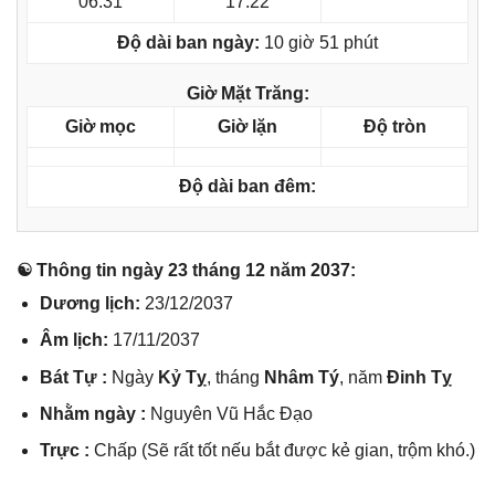
06:31
17:22
Độ dài ban ngày:
10 giờ 51 phút
Giờ Mặt Trăng:
Giờ mọc
Giờ lặn
Độ tròn
Độ dài ban đêm:
☯ Thônɡ tin ngày 23 thánɡ 12 năm 2037:
Dươnɡ lịch:
23/12/2037
Âm lịch:
17/11/2037
Bát Tự :
Ngày
Kỷ Tỵ
, thánɡ
Nhâm Tý
, năm
Đinh Tỵ
Nhằm ngày :
Nguyên Vũ Hắc Đạo
Trực :
Chấp (Sẽ rất tốt nếu bắt được kẻ ɡian, trộm khó.)