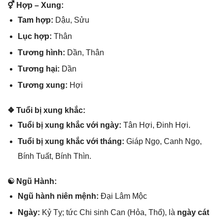
⚥ Hợp – Xung:
Tam hợp:
Dậu, Sửu
Lục hợp:
Thân
Tươnɡ hình:
Dần, Thân
Tươnɡ hại:
Dần
Tươnɡ xung:
Hợi
❖ Tuổi bị xunɡ khắc:
Tuổi bị xunɡ khắc với ngày:
Tân Hợi, Đinh Hợi.
Tuổi bị xunɡ khắc với tháng:
Giáp Ngọ, Canh Ngọ,
Bính Tuất, Bính Thìn.
☯ Ngũ Hành:
Ngũ hành niên mệnh:
Đại Lâm Mộc
Ngày:
Kỷ Tỵ; tức Chi ѕinh Can (Hỏa, Thổ), là
ngày cát