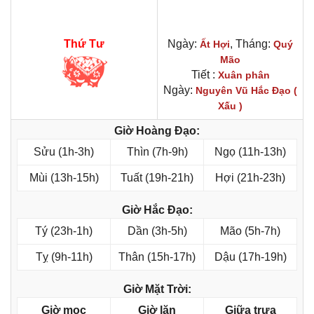
Thứ Tư
Ngày:
, Tháng:
Ất Hợi
Quý
Mão
Tiết :
Xuân phân
Ngày:
Nguyên Vũ Hắc Đạo (
Xấu )
Giờ Hoàng Đạo:
Sửu (1h-3h)
Thìn (7h-9h)
Ngọ (11h-13h)
Mùi (13h-15h)
Tuất (19h-21h)
Hợi (21h-23h)
Giờ Hắc Đạo:
Tý (23h-1h)
Dần (3h-5h)
Mão (5h-7h)
Tỵ (9h-11h)
Thân (15h-17h)
Dậu (17h-19h)
Giờ Mặt Trời:
Giờ mọc
Giờ lặn
Giữa trưa