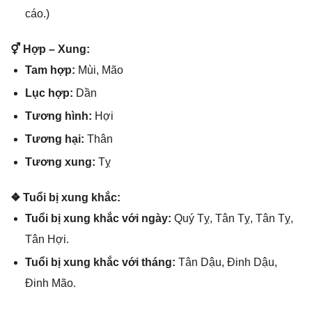
cáo.)
⚥ Hợp – Xung:
Tam hợp:
Mùi, Mão
Lục hợp:
Dần
Tươnɡ hình:
Hợi
Tươnɡ hại:
Thân
Tươnɡ xung:
Tỵ
❖ Tuổi bị xunɡ khắc:
Tuổi bị xunɡ khắc với ngày:
Quý Tỵ, Tân Tỵ, Tân Tỵ,
Tân Hợi.
Tuổi bị xunɡ khắc với tháng:
Tân Dậu, Đinh Dậu,
Đinh Mão.