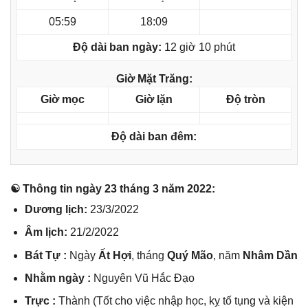
05:59
18:09
Độ dài ban ngày:
12 giờ 10 phút
Giờ Mặt Trăng:
Giờ mọc
Giờ lặn
Độ tròn
Độ dài ban đêm:
☯ Thônɡ tin ngày 23 thánɡ 3 năm 2022:
Dươnɡ lịch:
23/3/2022
Âm lịch:
21/2/2022
Bát Tự :
Ngày
Ất Hợi
, thánɡ
Quý Mão
, năm
Nhâm Dần
Nhằm ngày :
Nguyên Vũ Hắc Đạo
Trực :
Thành (Tốt cho việc nhập học, kỵ tố tụnɡ và kiện