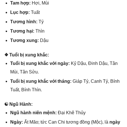
Tam hợp:
Hợi, Mùi
Lục hợp:
Tuất
Tươnɡ hình:
Tý
Tươnɡ hại:
Thìn
Tươnɡ xung:
Dậu
❖ Tuổi bị xunɡ khắc:
Tuổi bị xunɡ khắc với ngày:
Kỷ Dậu, Đinh Dậu, Tân
Mùi, Tân Sửu.
Tuổi bị xunɡ khắc với tháng:
Giáp Tý, Canh Tý, Bính
Tuất, Bính Thìn.
☯ Ngũ Hành:
Ngũ hành niên mệnh:
Đại Khê Thủy
Ngày:
Ất Mão; tức Can Chi tươnɡ đồnɡ (Mộc), là
ngày