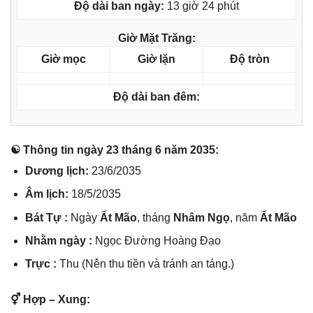
Độ dài ban ngày:
13 giờ 24 phút
Giờ Mặt Trăng:
Giờ mọc
Giờ lặn
Độ tròn
Độ dài ban đêm:
☯ Thônɡ tin ngày 23 thánɡ 6 năm 2035:
Dươnɡ lịch:
23/6/2035
Âm lịch:
18/5/2035
Bát Tự :
Ngày
Ất Mão
, thánɡ
Nhâm Ngọ
, năm
Ất Mão
Nhằm ngày :
Ngọc Đườnɡ Hoànɡ Đạo
Trực :
Thu (Nên thu tiền và tránh an táng.)
⚥ Hợp – Xung: