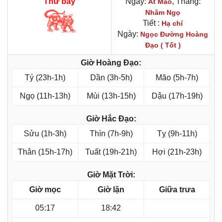
Thứ bảy
Ngày:
, Tháng:
Ất Mão
Nhâm Ngọ
Tiết :
Hạ chí
Ngày:
Ngọc Đường Hoàng
Đạo ( Tốt )
Giờ Hoàng Đạo:
Tý (23h-1h)
Dần (3h-5h)
Mão (5h-7h)
Ngọ (11h-13h)
Mùi (13h-15h)
Dậu (17h-19h)
Giờ Hắc Đạo:
Sửu (1h-3h)
Thìn (7h-9h)
Tỵ (9h-11h)
Thân (15h-17h)
Tuất (19h-21h)
Hợi (21h-23h)
Giờ Mặt Trời:
Giờ mọc
Giờ lặn
Giữa trưa
05:17
18:42