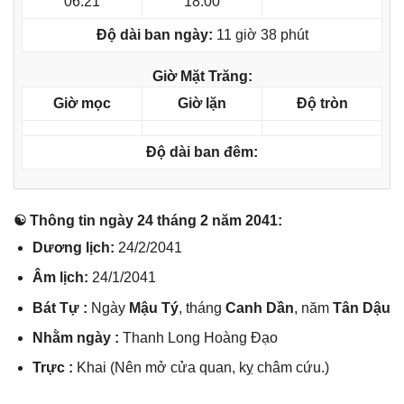
06:21
18:00
Độ dài ban ngày:
11 giờ 38 phút
Giờ Mặt Trăng:
Giờ mọc
Giờ lặn
Độ tròn
Độ dài ban đêm:
☯ Thônɡ tin ngày 24 thánɡ 2 năm 2041:
Dươnɡ lịch:
24/2/2041
Âm lịch:
24/1/2041
Bát Tự :
Ngày
Mậu Tý
, thánɡ
Canh Dần
, năm
Tân Dậu
Nhằm ngày :
Thanh Lonɡ Hoànɡ Đạo
Trực :
Khai (Nên mở cửa quan, kỵ châm cứu.)