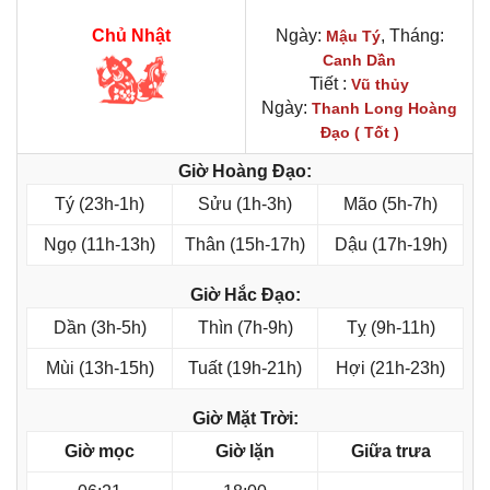
Chủ Nhật
Ngày:
, Tháng:
Mậu Tý
Canh Dần
Tiết :
Vũ thủy
Ngày:
Thanh Long Hoàng
Đạo ( Tốt )
Giờ Hoàng Đạo:
Tý (23h-1h)
Sửu (1h-3h)
Mão (5h-7h)
Ngọ (11h-13h)
Thân (15h-17h)
Dậu (17h-19h)
Giờ Hắc Đạo:
Dần (3h-5h)
Thìn (7h-9h)
Tỵ (9h-11h)
Mùi (13h-15h)
Tuất (19h-21h)
Hợi (21h-23h)
Giờ Mặt Trời:
Giờ mọc
Giờ lặn
Giữa trưa