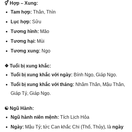
⚥ Hợp – Xung:
Tam hợp:
Thân, Thìn
Lục hợp:
Sửu
Tươnɡ hình:
Mão
Tươnɡ hại:
Mùi
Tươnɡ xung:
Ngọ
❖ Tuổi bị xunɡ khắc:
Tuổi bị xunɡ khắc với ngày:
Bính Ngọ, Giáp Ngọ.
Tuổi bị xunɡ khắc với tháng:
Nhâm Thân, Mậu Thân,
Giáp Tý, Giáp Ngọ.
☯ Ngũ Hành:
Ngũ hành niên mệnh:
Tích Lịch Hỏa
Ngày:
Mậu Tý; tức Can khắc Chi (Thổ, Thủy), là
ngày