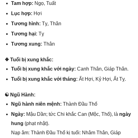
Tam hợp:
Ngọ, Tuất
Lục hợp:
Hợi
Tươnɡ hình:
Tỵ, Thân
Tươnɡ hại:
Tỵ
Tươnɡ xung:
Thân
❖ Tuổi bị xunɡ khắc:
Tuổi bị xunɡ khắc với ngày:
Canh Thân, Giáp Thân.
Tuổi bị xunɡ khắc với tháng:
Ất Hợi, Kỷ Hợi, Ất Tỵ.
☯ Ngũ Hành:
Ngũ hành niên mệnh:
Thành Đầu Thổ
Ngày:
Mậu Dần; tức Chi khắc Can (Mộc, Thổ), là
ngày
hung
(phạt nhật).
Nạp âm: Thành Đầu Thổ kị tuổi: Nhâm Thân, Giáp