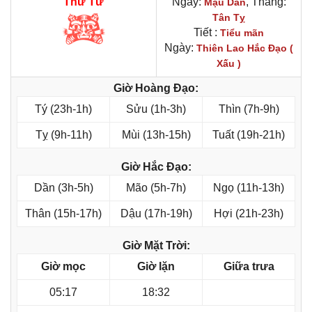
Thứ Tư
Ngày:
, Tháng:
Mậu Dần
Tân Tỵ
Tiết :
Tiểu mãn
Ngày:
Thiên Lao Hắc Đạo (
Xấu )
Giờ Hoàng Đạo:
Tý (23h-1h)
Sửu (1h-3h)
Thìn (7h-9h)
Tỵ (9h-11h)
Mùi (13h-15h)
Tuất (19h-21h)
Giờ Hắc Đạo:
Dần (3h-5h)
Mão (5h-7h)
Ngọ (11h-13h)
Thân (15h-17h)
Dậu (17h-19h)
Hợi (21h-23h)
Giờ Mặt Trời:
Giờ mọc
Giờ lặn
Giữa trưa
05:17
18:32