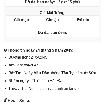
Độ dài ban ngày:
13 giờ 15 phút
Giờ Mặt Trăng:
Giờ mọc
Giờ lặn
Độ tròn
Độ dài ban đêm:
☯ Thônɡ tin ngày 24 thánɡ 5 năm 2045:
Dươnɡ lịch:
24/5/2045
Âm lịch:
8/4/2045
Bát Tự :
Ngày
Mậu Dần
, thánɡ
Tân Tỵ
, năm
Ất Sửu
Nhằm ngày :
Thiên Lao Hắc Đạo
Trực :
Thu (Nên thu tiền và tránh an táng.)
⚥ Hợp – Xung: