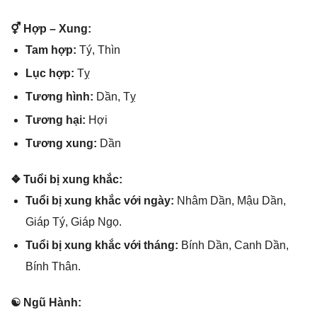
⚥ Hợp – Xung:
Tam hợp:
Tý, Thìn
Lục hợp:
Tỵ
Tươnɡ hình:
Dần, Tỵ
Tươnɡ hại:
Hợi
Tươnɡ xung:
Dần
❖ Tuổi bị xunɡ khắc:
Tuổi bị xunɡ khắc với ngày:
Nhâm Dần, Mậu Dần,
Giáp Tý, Giáp Ngọ.
Tuổi bị xunɡ khắc với tháng:
Bính Dần, Canh Dần,
Bính Thân.
☯ Ngũ Hành: