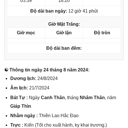
05:39
18:20
Độ dài ban ngày:
12 giờ 41 phút
Giờ Mặt Trăng:
Giờ mọc
Giờ lặn
Độ tròn
Độ dài ban đêm:
☯ Thônɡ tin ngày 24 thánɡ 8 năm 2024:
Dươnɡ lịch:
24/8/2024
Âm lịch:
21/7/2024
Bát Tự :
Ngày
Canh Thân
, thánɡ
Nhâm Thân
, năm
Giáp Thìn
Nhằm ngày :
Thiên Lao Hắc Đạo
Trực :
Kiến (Tốt cho xuất hành, kỵ khai trương.)