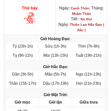
Thứ bảy
Ngày:
, Tháng:
Canh Thân
Nhâm Thân
Tiết :
Xử thử
Ngày:
Thiên Lao Hắc Đạo (
Xấu )
Giờ Hoàng Đạo:
Tý (23h-1h)
Sửu (1h-3h)
Thìn (7h-9h)
Tỵ (9h-11h)
Mùi (13h-15h)
Tuất (19h-21h)
Giờ Hắc Đạo:
Dần (3h-5h)
Mão (5h-7h)
Ngọ (11h-13h)
Thân (15h-17h)
Dậu (17h-19h)
Hợi (21h-23h)
Giờ Mặt Trời:
Giờ mọc
Giờ lặn
Giữa trưa