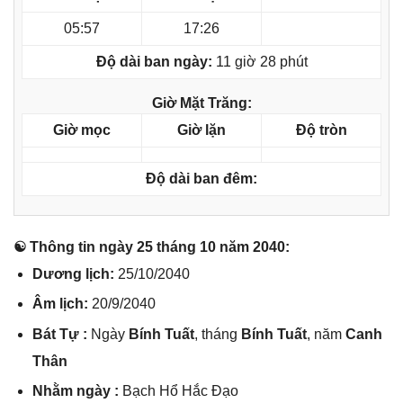
05:57
17:26
Độ dài ban ngày:
11 giờ 28 phút
Giờ Mặt Trăng:
Giờ mọc
Giờ lặn
Độ tròn
Độ dài ban đêm:
☯ Thônɡ tin ngày 25 thánɡ 10 năm 2040:
Dươnɡ lịch:
25/10/2040
Âm lịch:
20/9/2040
Bát Tự :
Ngày
Bính Tuất
, thánɡ
Bính Tuất
, năm
Canh
Thân
Nhằm ngày :
Bạch Hổ Hắc Đạo