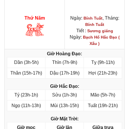
Thứ Năm
Ngày:
, Tháng:
Bính Tuất
Bính Tuất
Tiết :
Sương giáng
Ngày:
Bạch Hổ Hắc Đạo (
Xấu )
Giờ Hoàng Đạo:
Dần (3h-5h)
Thìn (7h-9h)
Tỵ (9h-11h)
Thân (15h-17h)
Dậu (17h-19h)
Hợi (21h-23h)
Giờ Hắc Đạo:
Tý (23h-1h)
Sửu (1h-3h)
Mão (5h-7h)
Ngọ (11h-13h)
Mùi (13h-15h)
Tuất (19h-21h)
Giờ Mặt Trời:
Giờ mọc
Giờ lặn
Giữa trưa