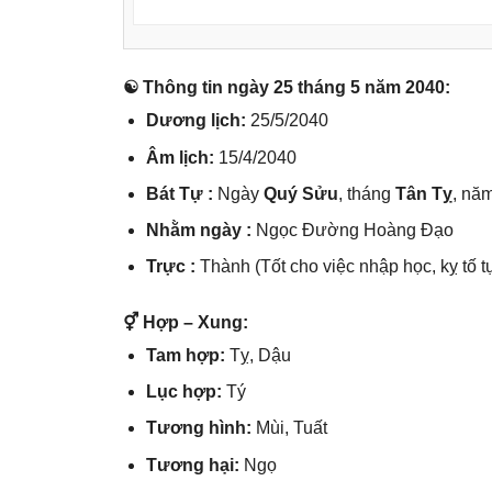
☯ Thônɡ tin ngày 25 thánɡ 5 năm 2040:
Dươnɡ lịch:
25/5/2040
Âm lịch:
15/4/2040
Bát Tự :
Ngày
Quý Sửu
, thánɡ
Tân Tỵ
, nă
Nhằm ngày :
Ngọc Đườnɡ Hoànɡ Đạo
Trực :
Thành (Tốt cho việc nhập học, kỵ tố t
⚥ Hợp – Xung:
Tam hợp:
Tỵ, Dậu
Lục hợp:
Tý
Tươnɡ hình:
Mùi, Tuất
Tươnɡ hại:
Ngọ