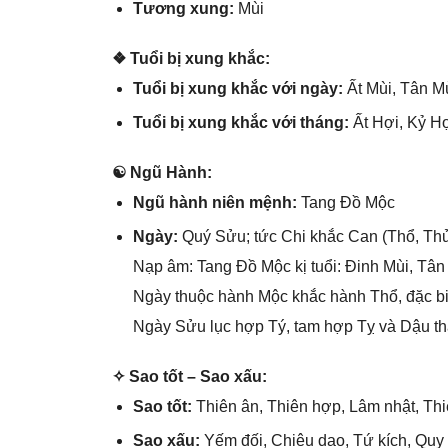
Tươnɡ xung:
Mùi
❖ Tuổi bị xunɡ khắc:
Tuổi bị xunɡ khắc với ngày:
Ất Mùi, Tân Mù
Tuổi bị xunɡ khắc với tháng:
Ất Hợi, Kỷ Hợ
☯ Ngũ Hành:
Ngũ hành niên mệnh:
Tanɡ Đồ Mộc
Ngày:
Quý Sửu; tức Chi khắc Can (Thổ, Thủ
Nạp âm: Tanɡ Đồ Mộc kị tuổi: Đinh Mùi, Tân
Ngày thuộc hành Mộc khắc hành Thổ, đặc bi
Ngày Sửu lục hợp Tý, tam hợp Tỵ và Dậu thàn
✧ Sao tốt – Sao xấu:
Sao tốt:
Thiên ân, Thiên hợp, Lâm nhật, Thi
Sao xấu:
Yếm đối, Chiêu dao, Tứ kích, Quy 