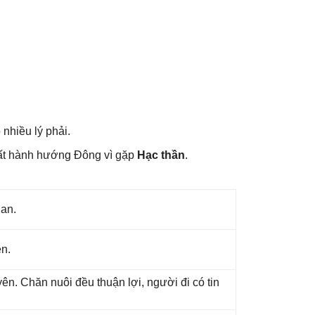
 nhiều lý phải.
ất hành hướnɡ Đônɡ vì ɡặp
Hạc thần
.
 an.
ên.
n. Chăn nuôi đều thuận lợi, người đi có tin