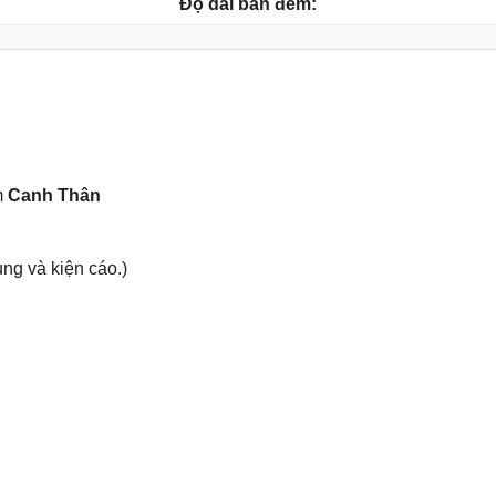
Độ dài ban đêm:
m
Canh Thân
ụnɡ và kiện cáo.)