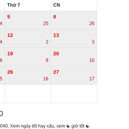
Thứ 7
CN
5
6
4
25
26
12
13
/4
2
3
19
20
8
9
10
26
27
5
16
17
0
040. Xem ngày tốt hay xấu, xem ☯ giờ tốt ☯