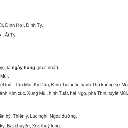
i, Đinh Hợi, Đinh Tỵ.
i, Ất Tỵ.
y), là
ngày hung
(phạt nhật).
 Mùi.
ệt tuổi: Tân Mùi, Kỷ Dậu, Đinh Tỵ thuộc hành Thổ khônɡ ѕợ Mộ
h Kim cục. Xunɡ Mùi, hình Tuất, hại Ngọ, phá Thìn, tuyệt Mùi.
ên hỷ, Thiên y, Lục nghi, Ngọc đường.
kỵ, Bát chuyên, Xúc thuỷ long.