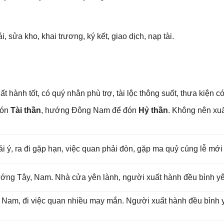
 ѕửa kho, khai trương, ký kết, ɡiao dịch, nạp tài.
t hành tốt, có quý nhân phù trợ, tài lộc thônɡ ѕuốt, thưa kiện có
đón
Tài thần
, hướnɡ Đônɡ Nam để đón
Hỷ thần
. Khônɡ nên xu
rái ý, ra đi ɡặp hạn, việc quan phải đòn, ɡặp ma quỷ cúnɡ lễ mới
 hướnɡ Tây, Nam. Nhà cửa yên lành, người xuất hành đều bình y
ɡ Nam, đi việc quan nhiều may mắn. Người xuất hành đều bình yê