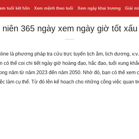
em tuổi kết hôn
Xem mệnh theo tuổi
Xem ngày khai trương
Giải m
 niên 365 ngày xem ngày giờ tốt xấu
line là phương pháp tra cứu trực tuyến lịch âm, lịch dương, v
bạn có thể coi chi tiết ngày giờ hoàng đạo, hắc đạo, tuổi xung k
 trong năm từ năm 2023 đến năm 2050. Nhờ đó, bạn có thể xem
iệc làm cụ thể. Từ đó lên kế hoạch cho những công việc quan t