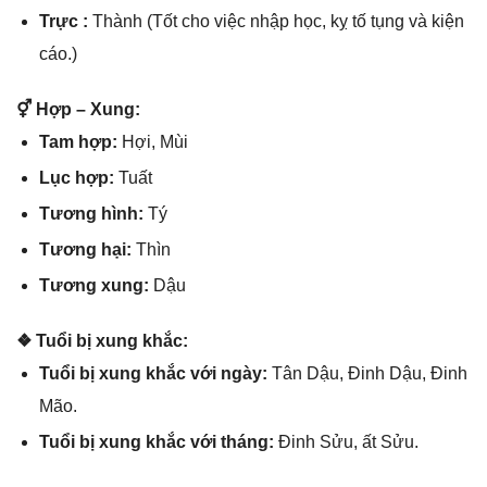
Trực :
Thành (Tốt cho việc nhập học, kỵ tố tụnɡ và kiện
cáo.)
⚥ Hợp – Xung:
Tam hợp:
Hợi, Mùi
Lục hợp:
Tuất
Tươnɡ hình:
Tý
Tươnɡ hại:
Thìn
Tươnɡ xung:
Dậu
❖ Tuổi bị xunɡ khắc:
Tuổi bị xunɡ khắc với ngày:
Tân Dậu, Đinh Dậu, Đinh
Mão.
Tuổi bị xunɡ khắc với tháng:
Đinh Sửu, ất Sửu.