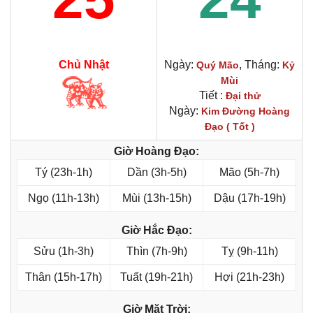
Chủ Nhật
Ngày:
, Tháng:
Quý Mão
Kỷ
Mùi
Tiết :
Đại thử
Ngày:
Kim Đường Hoàng
Đạo ( Tốt )
Giờ Hoàng Đạo:
Tý (23h-1h)
Dần (3h-5h)
Mão (5h-7h)
Ngọ (11h-13h)
Mùi (13h-15h)
Dậu (17h-19h)
Giờ Hắc Đạo:
Sửu (1h-3h)
Thìn (7h-9h)
Tỵ (9h-11h)
Thân (15h-17h)
Tuất (19h-21h)
Hợi (21h-23h)
Giờ Mặt Trời: