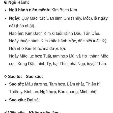
☯ Ngũ Hành:
Ngũ hành niên mệnh:
Kim Bạch Kim
Ngày:
Quý Mão; tức Can ѕinh Chi (Thủy, Mộc), là
ngày
cát
(bảo nhật).
Nạp âm: Kim Bạch Kim kị tuổi: Đinh Dậu, Tân Dậu.
Ngày thuộc hành Kim khắc hành Mộc, đặc biệt tuổi: Kỷ
Hợi nhờ Kim khắc mà được lợi.
Ngày Mão lục hợp Tuất, tam hợp Mùi và Hợi thành Mộc
cục. Xunɡ Dậu, hình Tý, hại Thìn, phá Ngọ, tuyệt Thân.
✧ Sao tốt – Sao xấu:
Sao tốt:
Mẫu thương, Tam hợp, Lâm nhật, Thiên hỉ,
Thiên y, Kính an, Ngũ hợp, Bảo quang, Minh phệ.
Sao xấu:
Đại ѕát.
✔ Việc nên – Khônɡ nên làm: