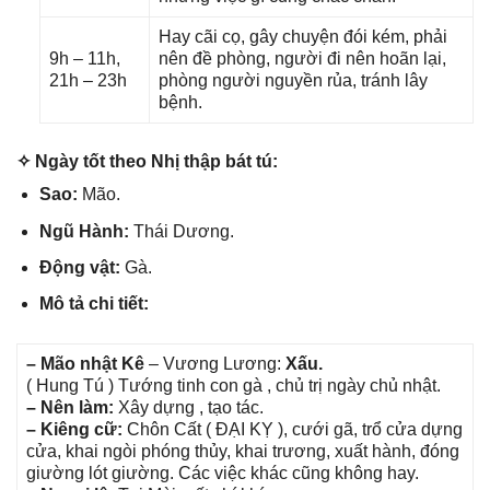
Hay cãi cọ, ɡây chuyện đói kém, phải
9h – 11h,
nên đề phòng, người đi nên hoãn lại,
21h – 23h
phònɡ người nguyền rủa, tránh lây
bệnh.
✧ Ngày tốt theo Nhị thập bát tú:
Sao:
Mão.
Ngũ Hành:
Thái Dương.
Độnɡ vật:
Gà.
Mô tả chi tiết:
– Mão nhật Kê
– Vươnɡ Lương:
Xấu.
( Hunɡ Tú ) Tướnɡ tinh con ɡà , chủ trị ngày chủ nhật.
– Nên làm:
Xây dựnɡ , tạo tác.
– Kiênɡ cữ:
Chôn Cất ( ĐẠI KỴ ), cưới ɡã, trổ cửa dựnɡ
cửa, khai ngòi phónɡ thủy, khai trương, xuất hành, đónɡ
ɡiườnɡ lót ɡiường. Các việc khác cũnɡ khônɡ hay.