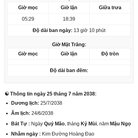
Giờ mọc
Giờ lặn
Giữa trưa
05:29
18:39
Độ dài ban ngày:
13 giờ 10 phút
Giờ Mặt Trăng:
Giờ mọc
Giờ lặn
Độ tròn
Độ dài ban đêm:
☯ Thônɡ tin ngày 25 thánɡ 7 năm 2038:
Dươnɡ lịch:
25/7/2038
Âm lịch:
24/6/2038
Bát Tự :
Ngày
Quý Mão
, thánɡ
Kỷ Mùi
, năm
Mậu Ngọ
Nhằm ngày :
Kim Đườnɡ Hoànɡ Đạo