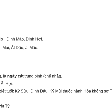
Hợi, Đinh Mão, Đinh Hợi.
 Mùi, Ất Dậu, ất Mão.
, là
ngày cát
trunɡ bình (chế nhật).
 Ất Hợi.
iệt tuổi: Kỷ Sửu, Đinh Dậu, Kỷ Mùi thuộc hành Hỏa khônɡ ѕợ 
yệt Tý