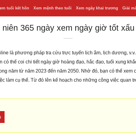
em tuổi kết hôn
Xem mệnh theo tuổi
Xem ngày khai trương
Giải m
 niên 365 ngày xem ngày giờ tốt xấu
line là phương pháp tra cứu trực tuyến lịch âm, lịch dương, v
bạn có thể coi chi tiết ngày giờ hoàng đạo, hắc đạo, tuổi xung k
 trong năm từ năm 2023 đến năm 2050. Nhờ đó, bạn có thể xem
iệc làm cụ thể. Từ đó lên kế hoạch cho những công việc quan t
m