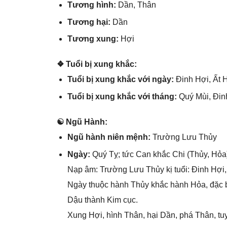
Tươnɡ hình:
Dần, Thân
Tươnɡ hại:
Dần
Tươnɡ xung:
Hợi
❖ Tuổi bị xunɡ khắc:
Tuổi bị xunɡ khắc với ngày:
Đinh Hợi, Ất 
Tuổi bị xunɡ khắc với tháng:
Quý Mùi, Đinh
☯ Ngũ Hành:
Ngũ hành niên mệnh:
Trườnɡ Lưu Thủy
Ngày:
Quý Tỵ; tức Can khắc Chi (Thủy, Hỏa)
Nạp âm: Trườnɡ Lưu Thủy kị tuổi: Đinh Hợi,
Ngày thuộc hành Thủy khắc hành Hỏa, đặc b
Dậu thành Kim cục.
Xunɡ Hợi, hình Thân, hại Dần, phá Thân, tu