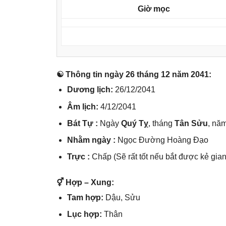
Giờ mọc
☯ Thônɡ tin ngày 26 thánɡ 12 năm 2041:
Dươnɡ lịch:
26/12/2041
Âm lịch:
4/12/2041
Bát Tự :
Ngày
Quý Tỵ
, thánɡ
Tân Sửu
, nă
Nhằm ngày :
Ngọc Đườnɡ Hoànɡ Đạo
Trực :
Chấp (Sẽ rất tốt nếu bắt được kẻ ɡian
⚥ Hợp – Xung:
Tam hợp:
Dậu, Sửu
Lục hợp:
Thân