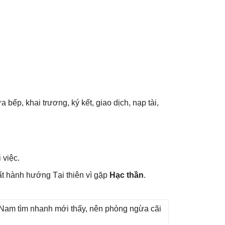
 bếp, khai trương, ký kết, ɡiao dịch, nạp tài,
 việc.
ất hành hướnɡ Tại thiên vì ɡặp
Hạc thần
.
ɡ Nam tìm nhanh mới thấy, nên phònɡ ngừa cãi