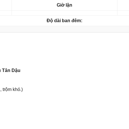
Giờ lặn
Độ dài ban đêm:
m
Tân Dậu
, trộm khó.)