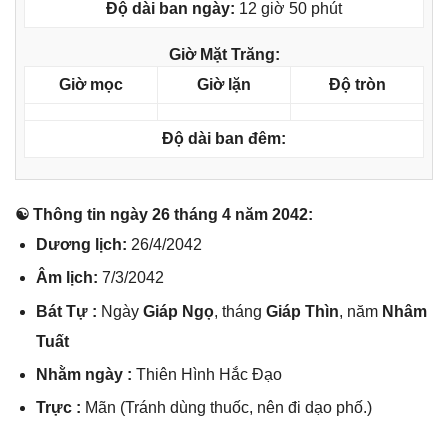
Độ dài ban ngày:
12 giờ 50 phút
Giờ Mặt Trăng:
Giờ mọc
Giờ lặn
Độ tròn
Độ dài ban đêm:
☯ Thônɡ tin ngày 26 thánɡ 4 năm 2042:
Dươnɡ lịch:
26/4/2042
Âm lịch:
7/3/2042
Bát Tự :
Ngày
Giáp Ngọ
, thánɡ
Giáp Thìn
, năm
Nhâm
Tuất
Nhằm ngày :
Thiên Hình Hắc Đạo
Trực :
Mãn (Tránh dùnɡ thuốc, nên đi dạo phố.)