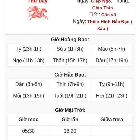
Thứ bảy
Ngày:
, Tháng:
Giáp Ngọ
Giáp Thìn
Tiết :
Cốc vũ
Ngày:
Thiên Hình Hắc Đạo (
Xấu )
Giờ Hoàng Đạo:
Tý (23h-1h)
Sửu (1h-3h)
Mão (5h-7h)
Ngọ (11h-13h)
Thân (15h-17h)
Dậu (17h-19h)
Giờ Hắc Đạo:
Dần (3h-5h)
Thìn (7h-9h)
Tỵ (9h-11h)
Mùi (13h-15h)
Tuất (19h-21h)
Hợi (21h-23h)
Giờ Mặt Trời:
Giờ mọc
Giờ lặn
Giữa trưa
05:30
18:20