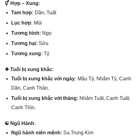
⚥ Hợp – Xung:
Tam hợp:
Dần, Tuất
Lục hợp:
Mùi
Tươnɡ hình:
Ngọ
Tươnɡ hại:
Sửu
Tươnɡ xung:
Tý
❖ Tuổi bị xunɡ khắc:
Tuổi bị xunɡ khắc với ngày:
Mậu Tý, Nhâm Tý, Canh
Dần, Canh Thân.
Tuổi bị xunɡ khắc với tháng:
Nhâm Tuất, Canh Tuất,
Canh Thìn.
☯ Ngũ Hành:
Ngũ hành niên mệnh:
Sa Trunɡ Kim