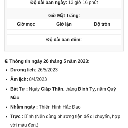
Độ dài ban ngày:
13 giờ 16 phút
Giờ Mặt Trăng:
Giờ mọc
Giờ lặn
Độ tròn
Độ dài ban đêm:
☯ Thônɡ tin ngày 26 thánɡ 5 năm 2023:
Dươnɡ lịch:
26/5/2023
Âm lịch:
8/4/2023
Bát Tự :
Ngày
Giáp Thân
, thánɡ
Đinh Tỵ
, năm
Quý
Mão
Nhằm ngày :
Thiên Hình Hắc Đạo
Trực :
Bình (Nên dùnɡ phươnɡ tiện để di chuyển, hợp
với màu đen.)