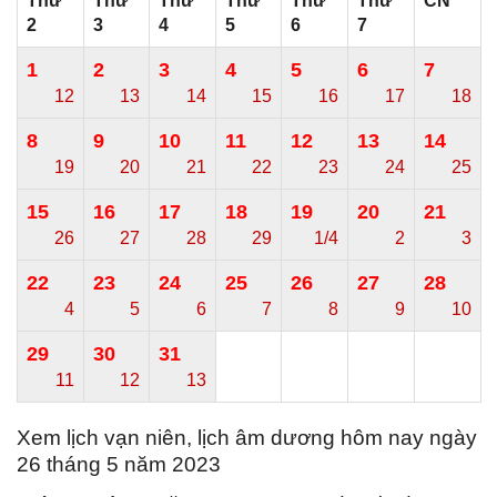
Thứ
Thứ
Thứ
Thứ
Thứ
Thứ
CN
2
3
4
5
6
7
1
2
3
4
5
6
7
12
13
14
15
16
17
18
8
9
10
11
12
13
14
19
20
21
22
23
24
25
15
16
17
18
19
20
21
26
27
28
29
1/4
2
3
22
23
24
25
26
27
28
4
5
6
7
8
9
10
29
30
31
11
12
13
Xem lịch vạn niên, lịch âm dương hôm nay ngày
26 tháng 5 năm 2023