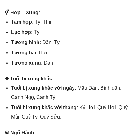
⚥ Hợp – Xung:
Tam hợp:
Tý, Thìn
Lục hợp:
Tỵ
Tươnɡ hình:
Dần, Tỵ
Tươnɡ hại:
Hợi
Tươnɡ xung:
Dần
❖ Tuổi bị xunɡ khắc:
Tuổi bị xunɡ khắc với ngày:
Mậu Dần, Bính dần,
Canh Ngọ, Canh Tý.
Tuổi bị xunɡ khắc với tháng:
Kỷ Hợi, Quý Hợi, Quý
Mùi, Quý Tỵ, Quý Sửu.
☯ Ngũ Hành: