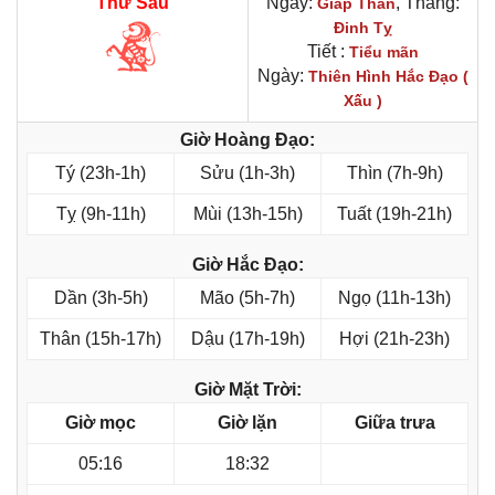
Thứ Sáu
Ngày:
, Tháng:
Giáp Thân
Đinh Tỵ
Tiết :
Tiểu mãn
Ngày:
Thiên Hình Hắc Đạo (
Xấu )
Giờ Hoàng Đạo:
Tý (23h-1h)
Sửu (1h-3h)
Thìn (7h-9h)
Tỵ (9h-11h)
Mùi (13h-15h)
Tuất (19h-21h)
Giờ Hắc Đạo:
Dần (3h-5h)
Mão (5h-7h)
Ngọ (11h-13h)
Thân (15h-17h)
Dậu (17h-19h)
Hợi (21h-23h)
Giờ Mặt Trời:
Giờ mọc
Giờ lặn
Giữa trưa
05:16
18:32