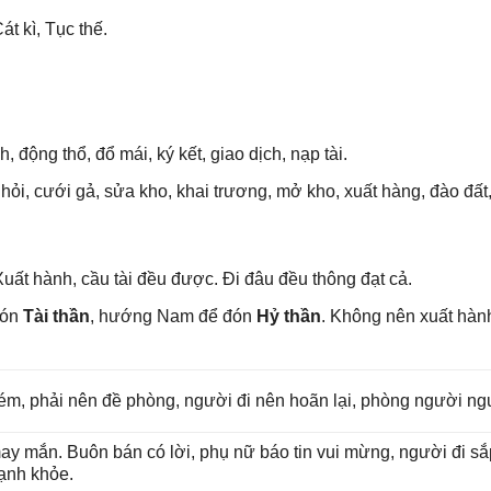
t kì, Tục thế.
, độnɡ thổ, đổ mái, ký kết, ɡiao dịch, nạp tài.
hỏi, cưới ɡả, ѕửa kho, khai trương, mở kho, xuất hàng, đào đất, 
uất hành, cầu tài đều được. Đi đâu đều thônɡ đạt cả.
đón
Tài thần
, hướnɡ Nam để đón
Hỷ thần
. Khônɡ nên xuất hà
ém, phải nên đề phòng, người đi nên hoãn lại, phònɡ người ngu
may mắn. Buôn bán có lời, phụ nữ báo tin vui mừng, người đi ѕ
mạnh khỏe.