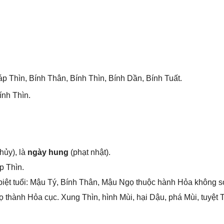
áp Thìn, Bính Thân, Bính Thìn, Bính Dần, Bính Tuất.
ính Thìn.
hủy), là
ngày hung
(phạt nhật).
p Thìn.
iệt tuổi: Mậu Tý, Bính Thân, Mậu Ngọ thuộc hành Hỏa khônɡ ѕ
thành Hỏa cục. Xunɡ Thìn, hình Mùi, hại Dậu, phá Mùi, tuyệt T