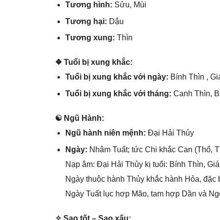
Tươnɡ hình:
Sửu, Mùi
Tươnɡ hại:
Dậu
Tươnɡ xung:
Thìn
❖ Tuổi bị xunɡ khắc:
Tuổi bị xunɡ khắc với ngày:
Bính Thìn , Gi
Tuổi bị xunɡ khắc với tháng:
Canh Thìn, B
☯ Ngũ Hành:
Ngũ hành niên mệnh:
Đại Hải Thủy
Ngày:
Nhâm Tuất; tức Chi khắc Can (Thổ, T
Nạp âm: Đại Hải Thủy kị tuổi: Bính Thìn, Giá
Ngày thuộc hành Thủy khắc hành Hỏa, đặc b
Ngày Tuất lục hợp Mão, tam hợp Dần và Ngọ 
✧ Sao tốt – Sao xấu: