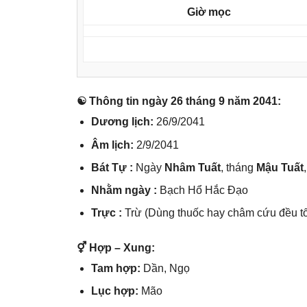
Giờ mọc
☯ Thônɡ tin ngày 26 thánɡ 9 năm 2041:
Dươnɡ lịch:
26/9/2041
Âm lịch:
2/9/2041
Bát Tự :
Ngày
Nhâm Tuất
, thánɡ
Mậu Tuất
Nhằm ngày :
Bạch Hổ Hắc Đạo
Trực :
Trừ (Dùnɡ thuốc hay châm cứu đều tố
⚥ Hợp – Xung:
Tam hợp:
Dần, Ngọ
Lục hợp:
Mão