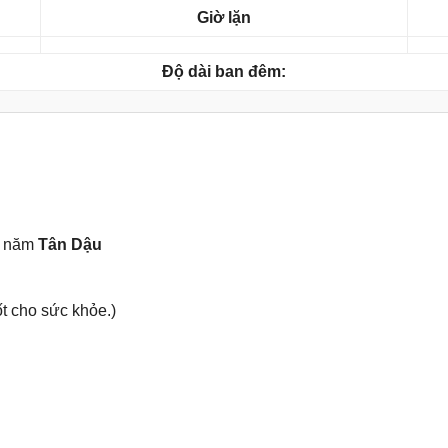
Giờ lặn
Độ dài ban đêm:
, năm
Tân Dậu
t cho ѕức khỏe.)