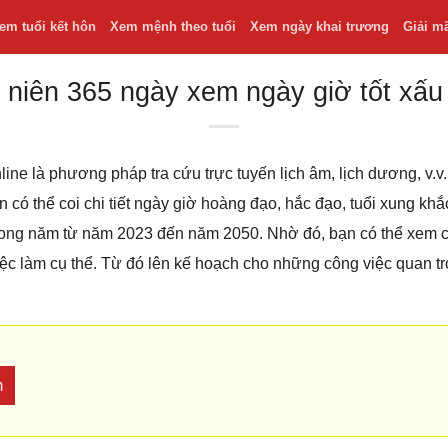
em tuổi kết hôn
Xem mệnh theo tuổi
Xem ngày khai trương
Giải m
 niên 365 ngày xem ngày giờ tốt xấu
line là phương pháp tra cứu trực tuyến lịch âm, lịch dương, v
bạn có thể coi chi tiết ngày giờ hoàng đạo, hắc đạo, tuổi xung k
 trong năm từ năm 2023 đến năm 2050. Nhờ đó, bạn có thể xem
iệc làm cụ thể. Từ đó lên kế hoạch cho những công việc quan t
m