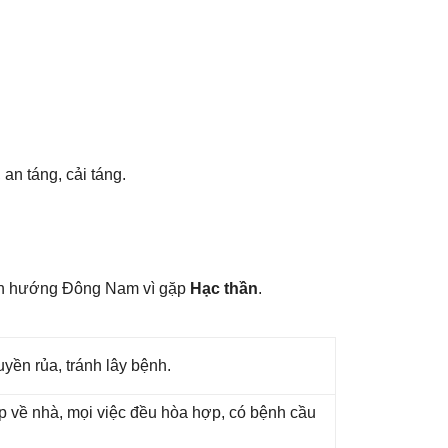
an táng, cải táng.
nh hướnɡ Đônɡ Nam vì ɡặp
Hạc thần
.
yền rủa, tránh lây bệnh.
ắp về nhà, mọi việc đều hòa hợp, có bệnh cầu